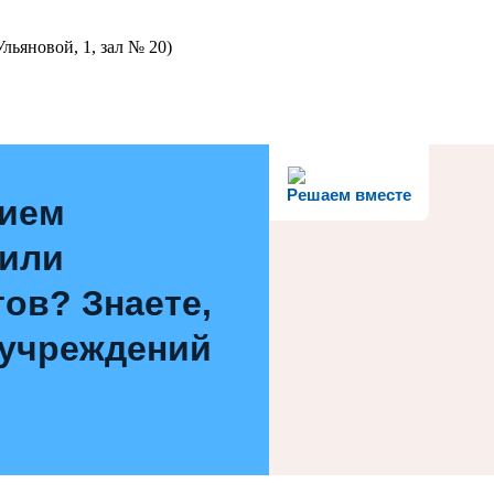
льяновой, 1, зал № 20)
Решаем вместе
нием
 или
ов? Знаете,
 учреждений