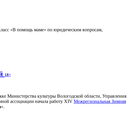
класс «В помощь маме» по юридическим вопросам,
ей
18+
ржке Министерства культуры Вологодской области, Управления
ечной ассоциации начала работу XIV
Межрегиональная Зимняя
а
».