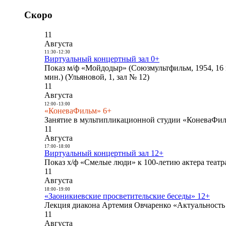
Скоро
11
Августа
11:30
-
12:30
Виртуальный концертный зал 0+
Показ м/ф «Мойдодыр» (Союзмультфильм, 1954, 16 
мин.) (Ульяновой, 1, зал № 12)
11
Августа
12:00
-
13:00
«КоневаФильм» 6+
Занятие в мультипликационной студии «КоневаФиль
11
Августа
17:00
-
18:00
Виртуальный концертный зал 12+
Показ х/ф «Смелые люди» к 100-летию актера театра
11
Августа
18:00
-
19:00
«Заоникиевские просветительские беседы» 12+
Лекция диакона Артемия Овчаренко «Актуальность 
11
Августа