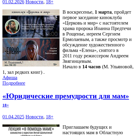
01.02.2026
Новости
,
18+
В воскресенье,
1 марта
, пройдет
первое заседание киноклуба
«Церковь и мир» с настоятелем
храма пророка Иоанна Предтечи
в Рощенье, иереем Сергием
Ермолаевым, а также просмотр и
обсуждение художественного
фильма «Елена», снятого в
2011 году режиссером Андреем
Звягинцевым.
Начало в
14 часов
(М. Ульяновой,
1, зал редких книг) .
Афиша
Подробнее
«Юридические премудрости для мам»
18+
01.04.2025
Новости
,
18+
Приглашаем будущих и
настоящих мам в Областную