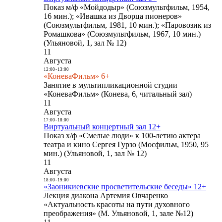
Показ м/ф «Мойдодыр» (Союзмультфильм, 1954,
16 мин.); «Ивашка из Дворца пионеров»
(Союзмультфильм, 1981, 10 мин.); «Паровозик из
Ромашкова» (Союзмультфильм, 1967, 10 мин.)
(Ульяновой, 1, зал № 12)
11
Августа
12:00
-
13:00
«КоневаФильм» 6+
Занятие в мультипликационной студии
«КоневаФильм» (Конева, 6, читальный зал)
11
Августа
17:00
-
18:00
Виртуальный концертный зал 12+
Показ х/ф «Смелые люди» к 100-летию актера
театра и кино Сергея Гурзо (Мосфильм, 1950, 95
мин.) (Ульяновой, 1, зал № 12)
11
Августа
18:00
-
19:00
«Заоникиевские просветительские беседы» 12+
Лекция диакона Артемия Овчаренко
«Актуальность красоты на пути духовного
преображения» (М. Ульяновой, 1, зале №12)