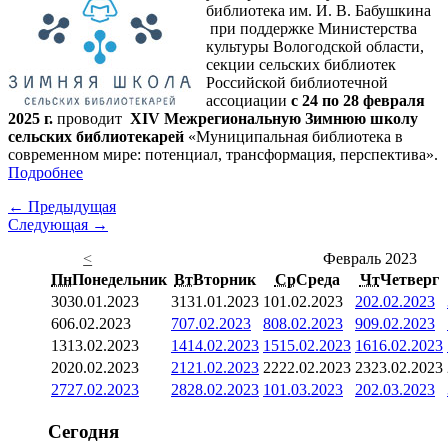
библиотека им. И. В. Бабушкина
при поддержке Министерства
культуры Вологодской области,
секции сельских библиотек
Российской библиотечной
ассоциации
с 24 по 28 февраля
2025 г.
проводит
XIV Межрегиональную Зимнюю школу
сельских библиотекарей
«Муниципальная библиотека в
современном мире: потенциал, трансформация, перспектива».
Подробнее
← Предыдущая
Следующая →
<
Февраль 2023
Пн
Понедельник
Вт
Вторник
Ср
Среда
Чт
Четверг
30
30.01.2023
31
31.01.2023
1
01.02.2023
2
02.02.2023
6
06.02.2023
7
07.02.2023
8
08.02.2023
9
09.02.2023
13
13.02.2023
14
14.02.2023
15
15.02.2023
16
16.02.2023
20
20.02.2023
21
21.02.2023
22
22.02.2023
23
23.02.2023
27
27.02.2023
28
28.02.2023
1
01.03.2023
2
02.03.2023
Сегодня