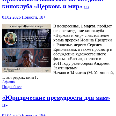
киноклуба «Церковь и мир»
18+
01.02.2026
Новости
,
18+
В воскресенье,
1 марта
, пройдет
первое заседание киноклуба
«Церковь и мир» с настоятелем
храма пророка Иоанна Предтечи
в Рощенье, иереем Сергием
Ермолаевым, а также просмотр и
обсуждение художественного
фильма «Елена», снятого в
2011 году режиссером Андреем
Звягинцевым.
Начало в
14 часов
(М. Ульяновой,
1, зал редких книг) .
Афиша
Подробнее
«Юридические премудрости для мам»
18+
01.04.2025
Новости
,
18+