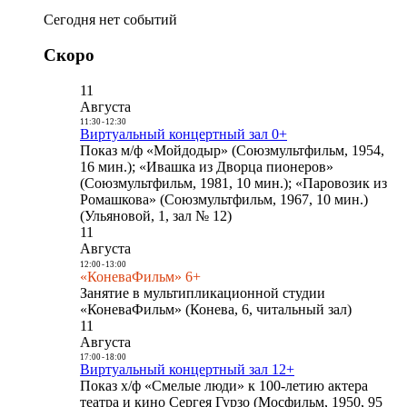
Сегодня нет событий
Скоро
11
Августа
11:30
-
12:30
Виртуальный концертный зал 0+
Показ м/ф «Мойдодыр» (Союзмультфильм, 1954,
16 мин.); «Ивашка из Дворца пионеров»
(Союзмультфильм, 1981, 10 мин.); «Паровозик из
Ромашкова» (Союзмультфильм, 1967, 10 мин.)
(Ульяновой, 1, зал № 12)
11
Августа
12:00
-
13:00
«КоневаФильм» 6+
Занятие в мультипликационной студии
«КоневаФильм» (Конева, 6, читальный зал)
11
Августа
17:00
-
18:00
Виртуальный концертный зал 12+
Показ х/ф «Смелые люди» к 100-летию актера
театра и кино Сергея Гурзо (Мосфильм, 1950, 95