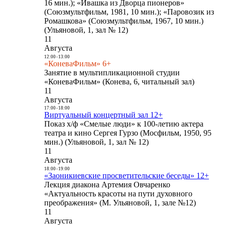
16 мин.); «Ивашка из Дворца пионеров»
(Союзмультфильм, 1981, 10 мин.); «Паровозик из
Ромашкова» (Союзмультфильм, 1967, 10 мин.)
(Ульяновой, 1, зал № 12)
11
Августа
12:00
-
13:00
«КоневаФильм» 6+
Занятие в мультипликационной студии
«КоневаФильм» (Конева, 6, читальный зал)
11
Августа
17:00
-
18:00
Виртуальный концертный зал 12+
Показ х/ф «Смелые люди» к 100-летию актера
театра и кино Сергея Гурзо (Мосфильм, 1950, 95
мин.) (Ульяновой, 1, зал № 12)
11
Августа
18:00
-
19:00
«Заоникиевские просветительские беседы» 12+
Лекция диакона Артемия Овчаренко
«Актуальность красоты на пути духовного
преображения» (М. Ульяновой, 1, зале №12)
11
Августа