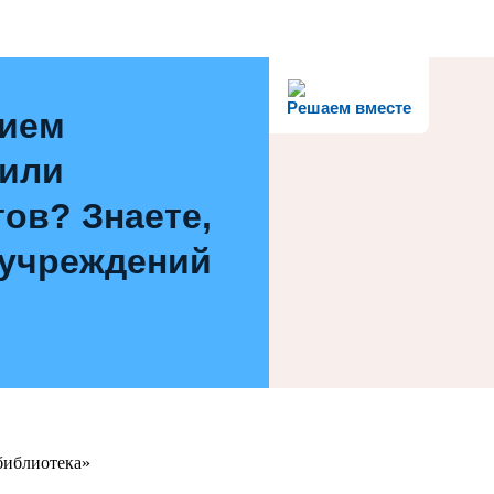
Решаем вместе
нием
 или
ов? Знаете,
 учреждений
библиотека»