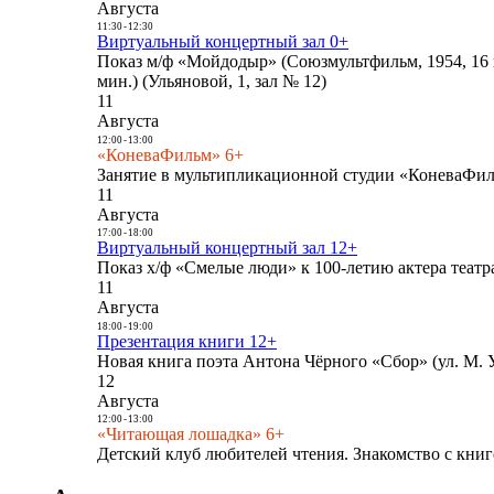
Августа
11:30
-
12:30
Виртуальный концертный зал 0+
Показ м/ф «Мойдодыр» (Союзмультфильм, 1954, 16 
мин.) (Ульяновой, 1, зал № 12)
11
Августа
12:00
-
13:00
«КоневаФильм» 6+
Занятие в мультипликационной студии «КоневаФиль
11
Августа
17:00
-
18:00
Виртуальный концертный зал 12+
Показ х/ф «Смелые люди» к 100-летию актера театра
11
Августа
18:00
-
19:00
Презентация книги 12+
Новая книга поэта Антона Чёрного «Сбор» (ул. М. У
12
Августа
12:00
-
13:00
«Читающая лошадка» 6+
Детский клуб любителей чтения. Знакомство с книг