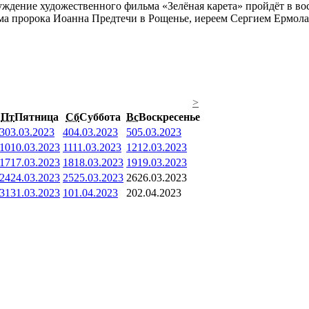
ждение художественного фильма «Зелёная карета» пройдёт в во
ама пророка Иоанна Предтечи в Рощенье, иереем Сергием Ермол
>
Пт
Пятница
Сб
Суббота
Вс
Воскресенье
3
03.03.2023
4
04.03.2023
5
05.03.2023
10
10.03.2023
11
11.03.2023
12
12.03.2023
17
17.03.2023
18
18.03.2023
19
19.03.2023
24
24.03.2023
25
25.03.2023
26
26.03.2023
31
31.03.2023
1
01.04.2023
2
02.04.2023