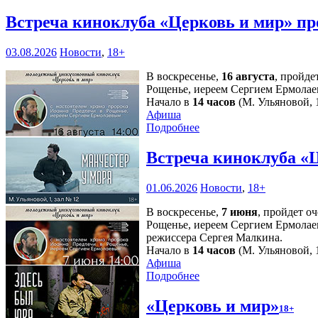
Встреча киноклуба «Церковь и мир» пр
03.08.2026
Новости
,
18+
В воскресенье,
16 августа
, пройде
Рощенье, иереем Сергием Ермолае
Начало в
14 часов
(М. Ульяновой, 1
Афиша
Подробнее
Встреча киноклуба «
01.06.2026
Новости
,
18+
В воскресенье,
7 июня
, пройдет о
Рощенье, иереем Сергием Ермолае
режиссера Сергея Малкина.
Начало в
14 часов
(М. Ульяновой, 1
Афиша
Подробнее
«Церковь и мир»
18+