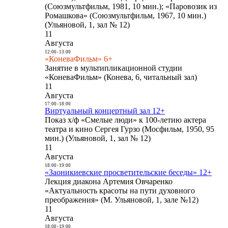
(Союзмультфильм, 1981, 10 мин.); «Паровозик из
Ромашкова» (Союзмультфильм, 1967, 10 мин.)
(Ульяновой, 1, зал № 12)
11
Августа
12:00
-
13:00
«КоневаФильм» 6+
Занятие в мультипликационной студии
«КоневаФильм» (Конева, 6, читальный зал)
11
Августа
17:00
-
18:00
Виртуальный концертный зал 12+
Показ х/ф «Смелые люди» к 100-летию актера
театра и кино Сергея Гурзо (Мосфильм, 1950, 95
мин.) (Ульяновой, 1, зал № 12)
11
Августа
18:00
-
19:00
«Заоникиевские просветительские беседы» 12+
Лекция диакона Артемия Овчаренко
«Актуальность красоты на пути духовного
преображения» (М. Ульяновой, 1, зале №12)
11
Августа
18:00
-
19:00