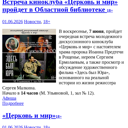
Встреча киноклуба «Церковь и мир»
пройдет в Областной библиотеке
18+
01.06.2026
Новости
,
18+
В воскресенье,
7 июня
, пройдет
очередная встреча молодежного
дискуссионного киноклуба
«Церковь и мир» с настоятелем
храма пророка Иоанна Предтечи
в Рощенье, иереем Сергием
Ермолаевым, а также просмотр и
обсуждение художественного
фильма «Здесь был Юра»,
основанного на реальной
истории из жизни режиссера
Сергея Малкина.
Начало в
14 часов
(М. Ульяновой, 1, зал № 12).
Афиша
Подробнее
«Церковь и мир»
18+
01.06.2026
Новости
,
18+