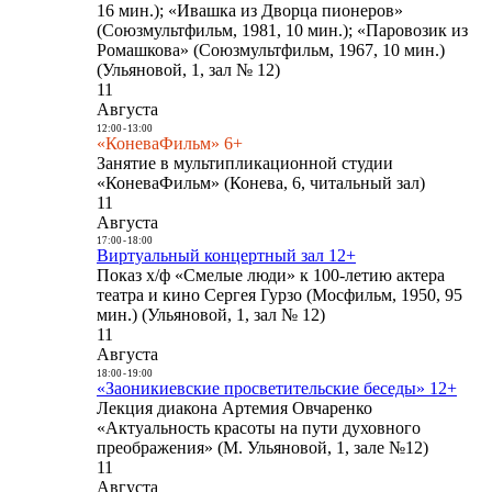
16 мин.); «Ивашка из Дворца пионеров»
(Союзмультфильм, 1981, 10 мин.); «Паровозик из
Ромашкова» (Союзмультфильм, 1967, 10 мин.)
(Ульяновой, 1, зал № 12)
11
Августа
12:00
-
13:00
«КоневаФильм» 6+
Занятие в мультипликационной студии
«КоневаФильм» (Конева, 6, читальный зал)
11
Августа
17:00
-
18:00
Виртуальный концертный зал 12+
Показ х/ф «Смелые люди» к 100-летию актера
театра и кино Сергея Гурзо (Мосфильм, 1950, 95
мин.) (Ульяновой, 1, зал № 12)
11
Августа
18:00
-
19:00
«Заоникиевские просветительские беседы» 12+
Лекция диакона Артемия Овчаренко
«Актуальность красоты на пути духовного
преображения» (М. Ульяновой, 1, зале №12)
11
Августа