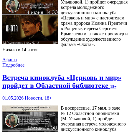
Ульяновой, 1) пройдет очередная
встреча молодежного
дискуссионного киноклуба
«Церковь и мир» с настоятелем
храма пророка Иоанна Предтечи
в Рощенье, иереем Сергием
Ермолаевым, а также просмотр и
обсуждение художественного
фильма «Охота».
Начало в 14 часов.
Афиша
Подробнее
Встреча киноклуба «Церковь и мир»
пройдет в Областной библиотеке
18+
01.05.2026
Новости
,
18+
В воскресенье,
17 мая
, в зале
№ 12 Областной библиотеки
(М. Ульяновой, 1) пройдет
очередная встреча молодежного
дискуссионного киноклуба