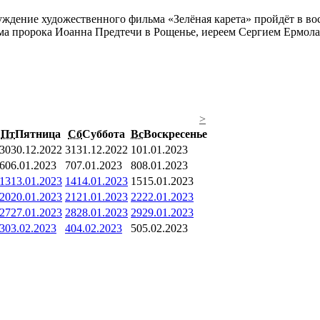
ждение художественного фильма «Зелёная карета» пройдёт в во
ама пророка Иоанна Предтечи в Рощенье, иереем Сергием Ермол
>
Пт
Пятница
Сб
Суббота
Вс
Воскресенье
30
30.12.2022
31
31.12.2022
1
01.01.2023
6
06.01.2023
7
07.01.2023
8
08.01.2023
13
13.01.2023
14
14.01.2023
15
15.01.2023
20
20.01.2023
21
21.01.2023
22
22.01.2023
27
27.01.2023
28
28.01.2023
29
29.01.2023
3
03.02.2023
4
04.02.2023
5
05.02.2023