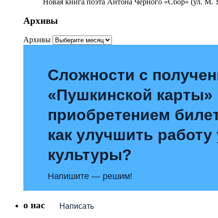
Новая книга поэта Антона Чёрного «Сбор» (ул. М. У
Архивы
Архивы
Сложности с получе
«Пушкинской карты»
приобретением билет
как улучшить работу
культуры?
Напишите — решим!
о нас
Написать