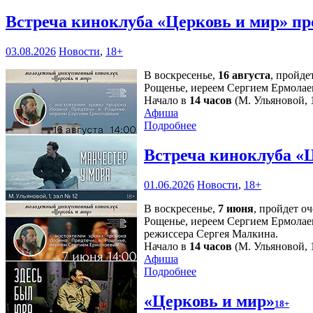
Встреча киноклуба «Церковь и мир» пр
03.08.2026
Новости
,
18+
В воскресенье,
16 августа
, пройде
Рощенье, иереем Сергием Ермолае
Начало в
14 часов
(М. Ульяновой, 1
Афиша
Подробнее
Встреча киноклуба «
01.06.2026
Новости
,
18+
В воскресенье,
7 июня
, пройдет о
Рощенье, иереем Сергием Ермолае
режиссера Сергея Малкина.
Начало в
14 часов
(М. Ульяновой, 1
Афиша
Подробнее
«Церковь и мир»
18+