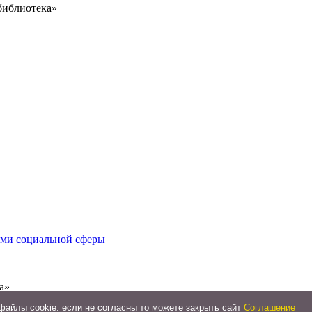
библиотека»
иями социальной сферы
а»
айлы cookie: если не согласны то можете закрыть сайт
Соглашение