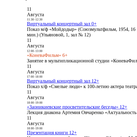
11
Августа
11:30
-
12:30
Виртуальный концертный зал 0+
Показ м/ф «Мойдодыр» (Союзмультфильм, 1954, 16 
мин.) (Ульяновой, 1, зал № 12)
11
Августа
12:00
-
13:00
«КоневаФильм» 6+
Занятие в мультипликационной студии «КоневаФиль
11
Августа
17:00
-
18:00
Виртуальный концертный зал 12+
Показ х/ф «Смелые люди» к 100-летию актера театра
11
Августа
18:00
-
19:00
«Заоникиевские просветительские беседы» 12+
Лекция диакона Артемия Овчаренко «Актуальность 
11
Августа
18:00
-
19:00
Презентация книги 12+