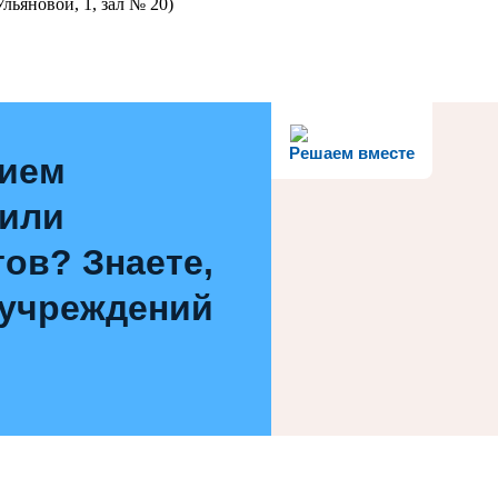
льяновой, 1, зал № 20)
Решаем вместе
нием
 или
ов? Знаете,
 учреждений