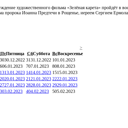
ждение художественного фильма «Зелёная карета» пройдёт в во
ама пророка Иоанна Предтечи в Рощенье, иереем Сергием Ермол
>
Пт
Пятница
Сб
Суббота
Вс
Воскресенье
30
30.12.2022
31
31.12.2022
1
01.01.2023
6
06.01.2023
7
07.01.2023
8
08.01.2023
13
13.01.2023
14
14.01.2023
15
15.01.2023
20
20.01.2023
21
21.01.2023
22
22.01.2023
27
27.01.2023
28
28.01.2023
29
29.01.2023
3
03.02.2023
4
04.02.2023
5
05.02.2023