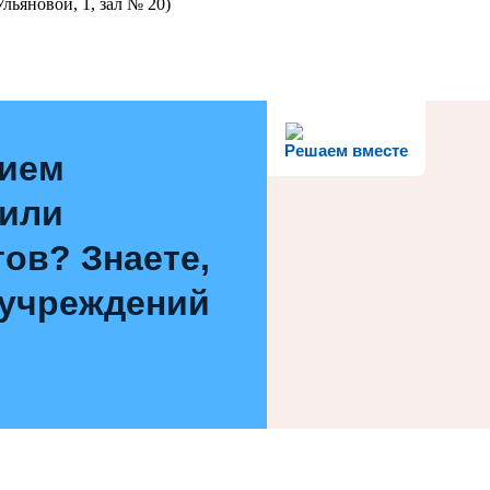
льяновой, 1, зал № 20)
Решаем вместе
нием
 или
ов? Знаете,
 учреждений