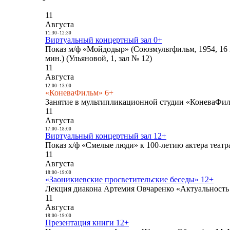
11
Августа
11:30
-
12:30
Виртуальный концертный зал 0+
Показ м/ф «Мойдодыр» (Союзмультфильм, 1954, 16 
мин.) (Ульяновой, 1, зал № 12)
11
Августа
12:00
-
13:00
«КоневаФильм» 6+
Занятие в мультипликационной студии «КоневаФиль
11
Августа
17:00
-
18:00
Виртуальный концертный зал 12+
Показ х/ф «Смелые люди» к 100-летию актера театра
11
Августа
18:00
-
19:00
«Заоникиевские просветительские беседы» 12+
Лекция диакона Артемия Овчаренко «Актуальность 
11
Августа
18:00
-
19:00
Презентация книги 12+