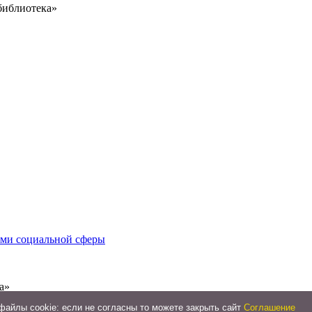
библиотека»
иями социальной сферы
а»
айлы cookie: если не согласны то можете закрыть сайт
Соглашение