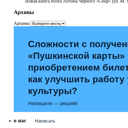
Новая книга поэта Антона Чёрного «Сбор» (ул. М. У
Архивы
Архивы
Сложности с получе
«Пушкинской карты»
приобретением билет
как улучшить работу
культуры?
Напишите — решим!
о нас
Написать