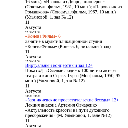
16 мин.); «Ивашка из Дворца пионеров»
(Союзмультфильм, 1981, 10 мин.); «Паровозик из
Ромашкова» (Союзмультфильм, 1967, 10 мин.)
(Ульяновой, 1, зал № 12)
11
Августа
12:00
-
13:00
«КоневаФильм» 6+
Занятие в мультипликационной студии
«КоневаФильм» (Конева, 6, читальный зал)
11
Августа
17:00
-
18:00
Виртуальный концертный зал 12+
Показ х/ф «Смелые люди» к 100-летию актера
театра и кино Сергея Гурзо (Мосфильм, 1950, 95
мин.) (Ульяновой, 1, зал № 12)
11
Августа
18:00
-
19:00
«Заоникиевские просветительские беседы» 12+
Лекция диакона Артемия Овчаренко
«Актуальность красоты на пути духовного
преображения» (М. Ульяновой, 1, зале №12)
11
Августа