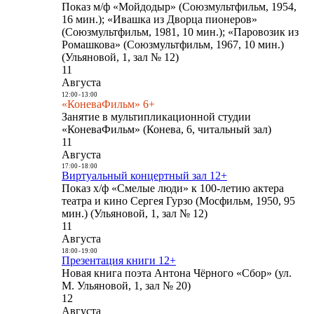
Показ м/ф «Мойдодыр» (Союзмультфильм, 1954,
16 мин.); «Ивашка из Дворца пионеров»
(Союзмультфильм, 1981, 10 мин.); «Паровозик из
Ромашкова» (Союзмультфильм, 1967, 10 мин.)
(Ульяновой, 1, зал № 12)
11
Августа
12:00
-
13:00
«КоневаФильм» 6+
Занятие в мультипликационной студии
«КоневаФильм» (Конева, 6, читальный зал)
11
Августа
17:00
-
18:00
Виртуальный концертный зал 12+
Показ х/ф «Смелые люди» к 100-летию актера
театра и кино Сергея Гурзо (Мосфильм, 1950, 95
мин.) (Ульяновой, 1, зал № 12)
11
Августа
18:00
-
19:00
Презентация книги 12+
Новая книга поэта Антона Чёрного «Сбор» (ул.
М. Ульяновой, 1, зал № 20)
12
Августа