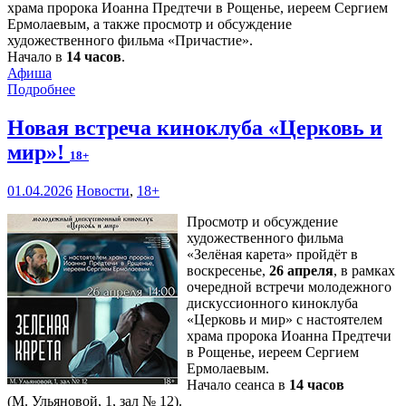
храма пророка Иоанна Предтечи в Рощенье, иереем Сергием
Ермолаевым, а также просмотр и обсуждение
художественного фильма «Причастие».
Начало в
14 часов
.
Афиша
Подробнее
Новая встреча киноклуба «Церковь и
мир»!
18+
01.04.2026
Новости
,
18+
Просмотр и обсуждение
художественного фильма
«Зелёная карета» пройдёт в
воскресенье,
26 апреля
, в рамках
очередной встречи молодежного
дискуссионного киноклуба
«Церковь и мир» с настоятелем
храма пророка Иоанна Предтечи
в Рощенье, иереем Сергием
Ермолаевым.
Начало сеанса в
14 часов
(М. Ульяновой, 1, зал № 12).