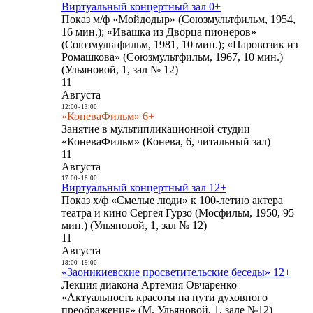
Виртуальный концертный зал 0+
Показ м/ф «Мойдодыр» (Союзмультфильм, 1954,
16 мин.); «Ивашка из Дворца пионеров»
(Союзмультфильм, 1981, 10 мин.); «Паровозик из
Ромашкова» (Союзмультфильм, 1967, 10 мин.)
(Ульяновой, 1, зал № 12)
11
Августа
12:00
-
13:00
«КоневаФильм» 6+
Занятие в мультипликационной студии
«КоневаФильм» (Конева, 6, читальный зал)
11
Августа
17:00
-
18:00
Виртуальный концертный зал 12+
Показ х/ф «Смелые люди» к 100-летию актера
театра и кино Сергея Гурзо (Мосфильм, 1950, 95
мин.) (Ульяновой, 1, зал № 12)
11
Августа
18:00
-
19:00
«Заоникиевские просветительские беседы» 12+
Лекция диакона Артемия Овчаренко
«Актуальность красоты на пути духовного
преображения» (М. Ульяновой, 1, зале №12)