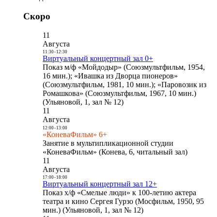
Скоро
11
Августа
11:30
-
12:30
Виртуальный концертный зал 0+
Показ м/ф «Мойдодыр» (Союзмультфильм, 1954,
16 мин.); «Ивашка из Дворца пионеров»
(Союзмультфильм, 1981, 10 мин.); «Паровозик из
Ромашкова» (Союзмультфильм, 1967, 10 мин.)
(Ульяновой, 1, зал № 12)
11
Августа
12:00
-
13:00
«КоневаФильм» 6+
Занятие в мультипликационной студии
«КоневаФильм» (Конева, 6, читальный зал)
11
Августа
17:00
-
18:00
Виртуальный концертный зал 12+
Показ х/ф «Смелые люди» к 100-летию актера
театра и кино Сергея Гурзо (Мосфильм, 1950, 95
мин.) (Ульяновой, 1, зал № 12)