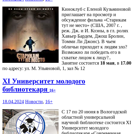
Киноклуб с Еленой Кузьминовой
приглашает на просмотр и
обсуждение фильма «Старикам
тут не место» (США, 2007 г. ,
реж. Дж. и И. Коэны, в гл. ролях
Хавьер Бардем, Джош Бролин,
Томми Ли Джонс). В чьем
обличьи приходит к людям зло?
Возможно ли победить его в
схватке лицом к лицу?..
Занятие состоится
18 мая
, в
17.00
по адресу: ул. М. Ульяновой, 1, зал № 12
XI Университет молодого
библиотекаря
16+
18.04.2024
Новости
,
16+
С 17 по 20 июня в Вологодской
областной универсальной
научной библиотеке состоится XI
Университет молодого
библиотекаря «Современная