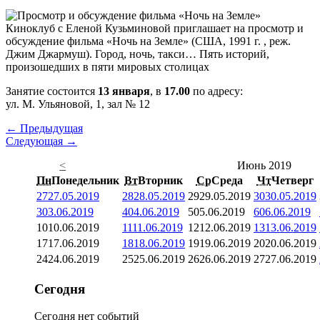
Киноклуб с Еленой Кузьминовой приглашает на просмотр и
обсуждение фильма «Ночь на Земле» (США, 1991 г. , реж.
Джим Джармуш). Город, ночь, такси… Пять историй,
произошедших в пяти мировых столицах
Занятие состоится
13 января
, в
17.00
по адресу:
ул. М. Ульяновой, 1, зал № 12
← Предыдущая
Следующая →
<
Июнь 2019
Пн
Понедельник
Вт
Вторник
Ср
Среда
Чт
Четверг
27
27.05.2019
28
28.05.2019
29
29.05.2019
30
30.05.2019
3
03.06.2019
4
04.06.2019
5
05.06.2019
6
06.06.2019
10
10.06.2019
11
11.06.2019
12
12.06.2019
13
13.06.2019
17
17.06.2019
18
18.06.2019
19
19.06.2019
20
20.06.2019
24
24.06.2019
25
25.06.2019
26
26.06.2019
27
27.06.2019
Сегодня
Сегодня нет событий