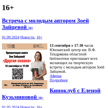
16+
Встреча с молодым автором Зоей
Зайцевой
16+
01.09.2024
Новости
,
16+
13 сентября
в
17-30
часов
Юношеский центр им. В.Ф.
Тендрякова областной
библиотеки приглашает всех
желающих на творческую
встречу с молодым автором Зоей
Зайцевой.
Афиша
Подробнее
Киноклуб с Еленой
Кузьминовой
16+
01.05.2024
Новости
,
16+