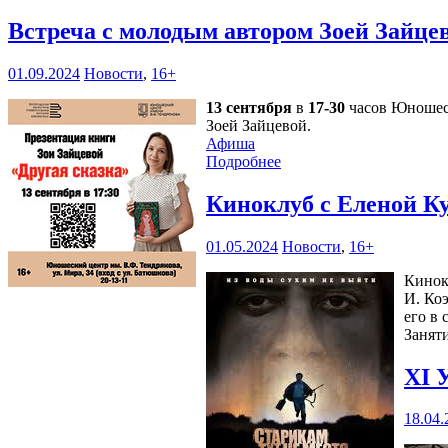
Встреча с молодым автором Зоей Зайце
01.09.2024
Новости
,
16+
13 сентября
в
17-30
часов Юношеск
Зоей Зайцевой.
Афиша
Подробнее
Киноклуб с Еленой К
01.05.2024
Новости
,
16+
Кинок
И. Ко
его в 
Занят
XI 
18.04.