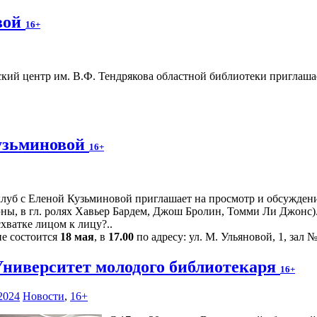
вой
16+
ий центр им. В.Ф. Тендрякова областной библиотеки приглаша
узьминовой
16+
луб с Еленой Кузьминовой приглашает на просмотр и обсуждение
эны, в гл. ролях Хавьер Бардем, Джош Бролин, Томми Ли Джонс)
схватке лицом к лицу?..
ие состоится
18 мая
, в
17.00
по адресу: ул. М. Ульяновой, 1, зал №
Университет молодого библиотекаря
16+
2024
Новости
,
16+