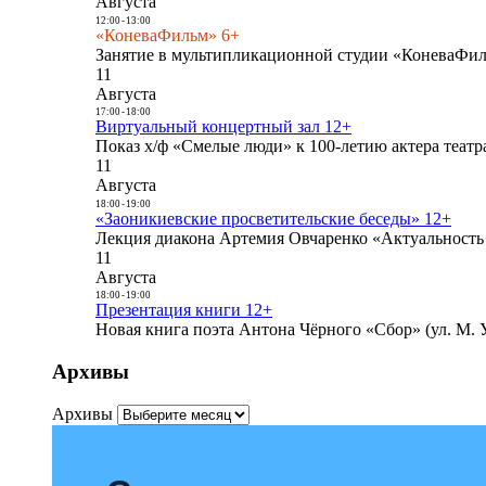
Августа
12:00
-
13:00
«КоневаФильм» 6+
Занятие в мультипликационной студии «КоневаФиль
11
Августа
17:00
-
18:00
Виртуальный концертный зал 12+
Показ х/ф «Смелые люди» к 100-летию актера театра
11
Августа
18:00
-
19:00
«Заоникиевские просветительские беседы» 12+
Лекция диакона Артемия Овчаренко «Актуальность 
11
Августа
18:00
-
19:00
Презентация книги 12+
Новая книга поэта Антона Чёрного «Сбор» (ул. М. У
Архивы
Архивы