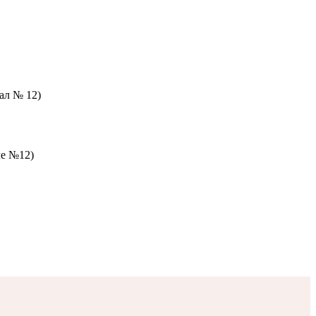
зал № 12)
ле №12)