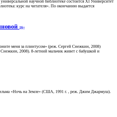
 универсальной научной библиотеке состоится XI Университет
иотека: курс на читателя». По окончанию выдается
иновой
16+
Снежкин, 2008). 8-летний мальчик живет с бабушкой и
льма «Ночь на Земле» (США, 1991 г. , реж. Джим Джармуш).