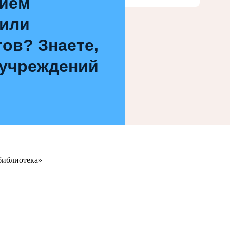
нием
 или
ов? Знаете,
 учреждений
библиотека»