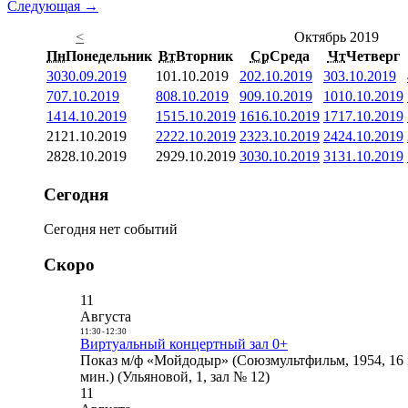
Следующая →
<
Октябрь 2019
Пн
Понедельник
Вт
Вторник
Ср
Среда
Чт
Четверг
30
30.09.2019
1
01.10.2019
2
02.10.2019
3
03.10.2019
7
07.10.2019
8
08.10.2019
9
09.10.2019
10
10.10.2019
14
14.10.2019
15
15.10.2019
16
16.10.2019
17
17.10.2019
21
21.10.2019
22
22.10.2019
23
23.10.2019
24
24.10.2019
28
28.10.2019
29
29.10.2019
30
30.10.2019
31
31.10.2019
Сегодня
Сегодня нет событий
Скоро
11
Августа
11:30
-
12:30
Виртуальный концертный зал 0+
Показ м/ф «Мойдодыр» (Союзмультфильм, 1954, 16 
мин.) (Ульяновой, 1, зал № 12)
11