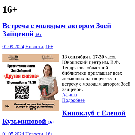
16+
Встреча с молодым автором Зоей
Зайцевой
16+
01.09.2024
Новости
,
16+
13 сентября
в
17-30
часов
Юношеский центр им. В.Ф.
Тендрякова областной
библиотеки приглашает всех
желающих на творческую
встречу с молодым автором Зоей
Зайцевой.
Афиша
Подробнее
Киноклуб с Еленой
Кузьминовой
16+
01.05.2024
Новости
,
16+