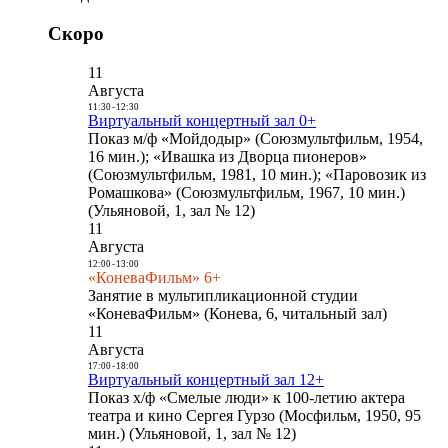
Скоро
11
Августа
11:30
-
12:30
Виртуальный концертный зал 0+
Показ м/ф «Мойдодыр» (Союзмультфильм, 1954,
16 мин.); «Ивашка из Дворца пионеров»
(Союзмультфильм, 1981, 10 мин.); «Паровозик из
Ромашкова» (Союзмультфильм, 1967, 10 мин.)
(Ульяновой, 1, зал № 12)
11
Августа
12:00
-
13:00
«КоневаФильм» 6+
Занятие в мультипликационной студии
«КоневаФильм» (Конева, 6, читальный зал)
11
Августа
17:00
-
18:00
Виртуальный концертный зал 12+
Показ х/ф «Смелые люди» к 100-летию актера
театра и кино Сергея Гурзо (Мосфильм, 1950, 95
мин.) (Ульяновой, 1, зал № 12)