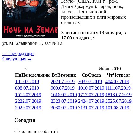
Земле» (США, 1991 г. , реж.
Джим Джармуш). Город, ночь,
такси… Пять историй,
произошедших в пяти мировых
столицах
Занятие состоится
13 января
, в
17.00
по адресу:
ул. М. Ульяновой, 1, зал № 12
← Предыдущая
Следующая →
<
Июль 2019
Пн
Понедельник
Вт
Вторник
Ср
Среда
Чт
Четверг
1
01.07.2019
2
02.07.2019
3
03.07.2019
4
04.07.2019
8
08.07.2019
9
09.07.2019
10
10.07.2019
11
11.07.2019
15
15.07.2019
16
16.07.2019
17
17.07.2019
18
18.07.2019
22
22.07.2019
23
23.07.2019
24
24.07.2019
25
25.07.2019
29
29.07.2019
30
30.07.2019
31
31.07.2019
1
01.08.2019
Сегодня
Сегодня нет событий