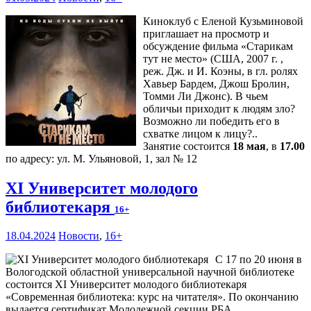
Киноклуб с Еленой Кузьминовой
приглашает на просмотр и
обсуждение фильма «Старикам
тут не место» (США, 2007 г. ,
реж. Дж. и И. Коэны, в гл. ролях
Хавьер Бардем, Джош Бролин,
Томми Ли Джонс). В чьем
обличьи приходит к людям зло?
Возможно ли победить его в
схватке лицом к лицу?..
Занятие состоится
18 мая
, в
17.00
по адресу: ул. М. Ульяновой, 1, зал № 12
XI Университет молодого
библиотекаря
16+
18.04.2024
Новости
,
16+
С 17 по 20 июня в
Вологодской областной универсальной научной библиотеке
состоится XI Университет молодого библиотекаря
«Современная библиотека: курс на читателя». По окончанию
выдается сертификат Молодежной секции РБА.