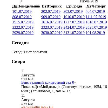
<
Июль 2019
Пн
Понедельник
Вт
Вторник
Ср
Среда
Чт
Четверг
1
01.07.2019
2
02.07.2019
3
03.07.2019
4
04.07.2019
8
08.07.2019
9
09.07.2019
10
10.07.2019
11
11.07.2019
15
15.07.2019
16
16.07.2019
17
17.07.2019
18
18.07.2019
22
22.07.2019
23
23.07.2019
24
24.07.2019
25
25.07.2019
29
29.07.2019
30
30.07.2019
31
31.07.2019
1
01.08.2019
Сегодня
Сегодня нет событий
Скоро
11
Августа
11:30
-
12:30
Виртуальный концертный зал 0+
Показ м/ф «Мойдодыр» (Союзмультфильм, 1954, 16 
мин.) (Ульяновой, 1, зал № 12)
11
Августа
12:00
-
13:00
«КоневаФильм» 6+