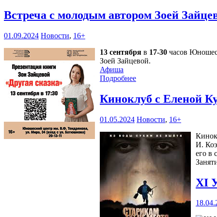
Встреча с молодым автором Зоей Зайце
01.09.2024
Новости
,
16+
13 сентября
в
17-30
часов Юношеск
Зоей Зайцевой.
Афиша
Подробнее
Киноклуб с Еленой К
01.05.2024
Новости
,
16+
Кинок
И. Ко
его в 
Занят
XI 
18.04.