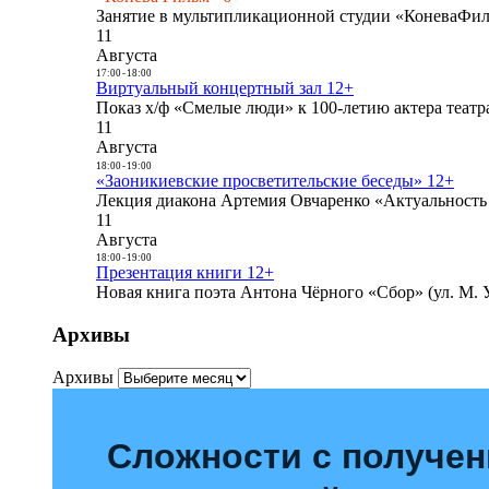
Занятие в мультипликационной студии «КоневаФиль
11
Августа
17:00
-
18:00
Виртуальный концертный зал 12+
Показ х/ф «Смелые люди» к 100-летию актера театра
11
Августа
18:00
-
19:00
«Заоникиевские просветительские беседы» 12+
Лекция диакона Артемия Овчаренко «Актуальность 
11
Августа
18:00
-
19:00
Презентация книги 12+
Новая книга поэта Антона Чёрного «Сбор» (ул. М. У
Архивы
Архивы
Сложности с получе