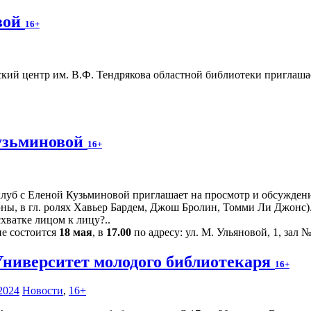
вой
16+
ий центр им. В.Ф. Тендрякова областной библиотеки приглаша
узьминовой
16+
луб с Еленой Кузьминовой приглашает на просмотр и обсуждение
эны, в гл. ролях Хавьер Бардем, Джош Бролин, Томми Ли Джонс)
схватке лицом к лицу?..
ие состоится
18 мая
, в
17.00
по адресу: ул. М. Ульяновой, 1, зал №
Университет молодого библиотекаря
16+
2024
Новости
,
16+