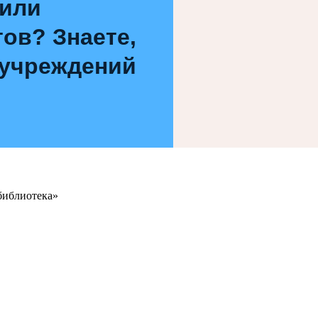
 или
ов? Знаете,
 учреждений
библиотека»