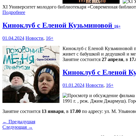
XI Университет молодого библиотекаря «Современная библиот
Подробнее
Киноклуб с Еленой Кузьминовой
16+
01.04.2024
Новости
,
16+
Киноклуб с Еленой Кузьминовой п
живет с бабушкой и дедушкой и ме
Занятие состоится
27 апреля
, в
17.
Киноклуб с Еленой К
01.01.2024
Новости
,
16+
1991 г. , реж. Джим Джармуш). Го
Занятие состоится
13 января
, в
17.00
по адресу: ул. М. Ульяново
← Предыдущая
Следующая →