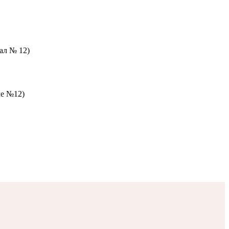
зал № 12)
ле №12)