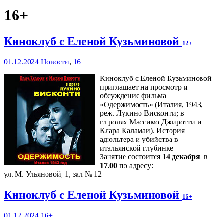
16+
Киноклуб с Еленой Кузьминовой
12+
01.12.2024
Новости
,
16+
Киноклуб с Еленой Кузьминовой
приглашает на просмотр и
обсуждение фильма
«Одержимость» (Италия, 1943,
реж. Лукино Висконти; в
гл.ролях Массимо Джиротти и
Клара Каламаи). История
адюльтера и убийства в
итальянской глубинке
Занятие состоится
14 декабря
, в
17.00
по адресу:
ул. М. Ульяновой, 1, зал № 12
Киноклуб с Еленой Кузьминовой
16+
01.12.2024
16+