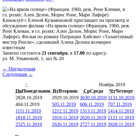
Киноклуб с Еленой Кузьминовой приглашает на просмотр и
обсуждение фильма «На ярком солнце» (Франция, 1960, реж.
Рене Клеман, в гл. ролях: Ален Делон, Морис Роне, Мари
Лафоре). Фильм по роману Патриции Хайсмит «Талантливый
мистер Рипли», сделавший Алена Делона всемирно
известным
Занятие состоится
21 сентября
, в
17.00
по адресу:
ул. М. Ульяновой, 1, зал № 20
← Предыдущая
Следующая →
<
Ноябрь 2019
Пн
Понедельник
Вт
Вторник
Ср
Среда
Чт
Четверг
28
28.10.2019
29
29.10.2019
30
30.10.2019
31
31.10.2019
4
04.11.2019
5
05.11.2019
6
06.11.2019
7
07.11.2019
11
11.11.2019
12
12.11.2019
13
13.11.2019
14
14.11.2019
18
18.11.2019
19
19.11.2019
20
20.11.2019
21
21.11.2019
25
25.11.2019
26
26.11.2019
27
27.11.2019
28
28.11.2019