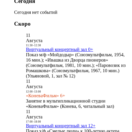
Сегодня
Сегодня нет событий
Скоро
11
Августа
11:30
-
12:30
Виртуальный концертный зал 0+
Показ м/ф «Мойдодыр» (Союзмультфильм, 1954,
16 мин.); «Ивашка из Дворца пионеров»
(Союзмультфильм, 1981, 10 мин.); «Паровозик из
Ромашкова» (Союзмультфильм, 1967, 10 мин.)
(Ульяновой, 1, зал № 12)
11
Августа
12:00
-
13:00
«КоневаФильм» 6+
Занятие в мультипликационной студии
«КоневаФильм» (Конева, 6, читальный зал)
11
Августа
17:00
-
18:00
Виртуальный концертный зал 12+
Показ х/ф «Смелые люди» к 100-летию актера