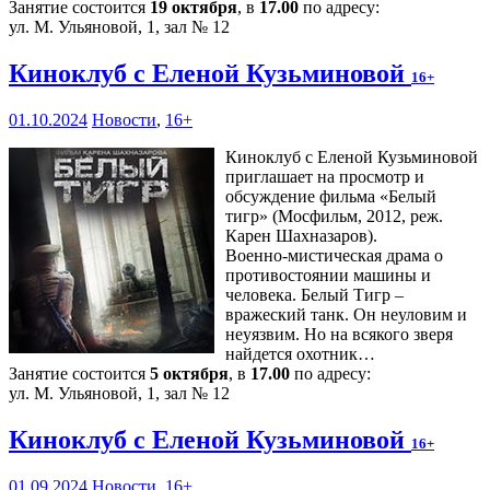
Занятие состоится
19 октября
, в
17.00
по адресу:
ул. М. Ульяновой, 1, зал № 12
Киноклуб с Еленой Кузьминовой
16+
01.10.2024
Новости
,
16+
Киноклуб с Еленой Кузьминовой
приглашает на просмотр и
обсуждение фильма «Белый
тигр» (Мосфильм, 2012, реж.
Карен Шахназаров).
Военно-мистическая драма о
противостоянии машины и
человека. Белый Тигр –
вражеский танк. Он неуловим и
неуязвим. Но на всякого зверя
найдется охотник…
Занятие состоится
5 октября
, в
17.00
по адресу:
ул. М. Ульяновой, 1, зал № 12
Киноклуб с Еленой Кузьминовой
16+
01.09.2024
Новости
,
16+