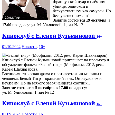
Французский нуар о наёмном
убийце, одиноком и
бесчувственном как самурай. Но
бесчувственном ли?..
Занятие состоится
19 октября
, в
17.00
по адресу: ул. М. Ульяновой, 1, зал № 12
Киноклуб с Еленой Кузьминовой
16+
01.10.2024
Новости
,
16+
Киноклуб с Еленой Кузьминовой приглашает на просмотр и
обсуждение фильма «Белый тигр» (Мосфильм, 2012, реж.
Карен Шахназаров).
Военно-мистическая драма о противостоянии машины и
человека. Белый Тигр – вражеский танк. Он неуловим и
неуязвим. Но на всякого зверя найдется охотник…
Занятие состоится
5 октября
, в
17.00
по адресу:
ул. М. Ульяновой, 1, зал № 12
Киноклуб с Еленой Кузьминовой
16+
01.09.2024
Новости
,
16+