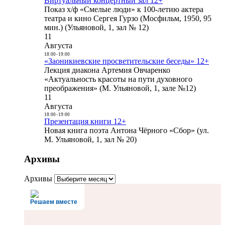
Виртуальный концертный зал 12+
Показ х/ф «Смелые люди» к 100-летию актера
театра и кино Сергея Гурзо (Мосфильм, 1950, 95
мин.) (Ульяновой, 1, зал № 12)
11
Августа
18:00
-
19:00
«Заоникиевские просветительские беседы» 12+
Лекция диакона Артемия Овчаренко
«Актуальность красоты на пути духовного
преображения» (М. Ульяновой, 1, зале №12)
11
Августа
18:00
-
19:00
Презентация книги 12+
Новая книга поэта Антона Чёрного «Сбор» (ул.
М. Ульяновой, 1, зал № 20)
Архивы
Архивы
Решаем вместе