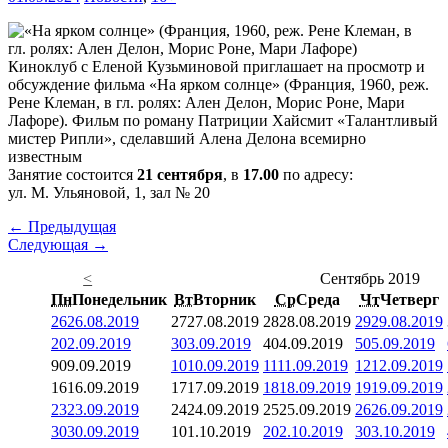
Киноклуб с Еленой Кузьминовой приглашает на просмотр и
обсуждение фильма «На ярком солнце» (Франция, 1960, реж.
Рене Клеман, в гл. ролях: Ален Делон, Морис Роне, Мари
Лафоре). Фильм по роману Патриции Хайсмит «Талантливый
мистер Рипли», сделавший Алена Делона всемирно
известным
Занятие состоится
21 сентября
, в
17.00
по адресу:
ул. М. Ульяновой, 1, зал № 20
← Предыдущая
Следующая →
<
Сентябрь 2019
Пн
Понедельник
Вт
Вторник
Ср
Среда
Чт
Четверг
26
26.08.2019
27
27.08.2019
28
28.08.2019
29
29.08.2019
2
02.09.2019
3
03.09.2019
4
04.09.2019
5
05.09.2019
9
09.09.2019
10
10.09.2019
11
11.09.2019
12
12.09.2019
16
16.09.2019
17
17.09.2019
18
18.09.2019
19
19.09.2019
23
23.09.2019
24
24.09.2019
25
25.09.2019
26
26.09.2019
30
30.09.2019
1
01.10.2019
2
02.10.2019
3
03.10.2019