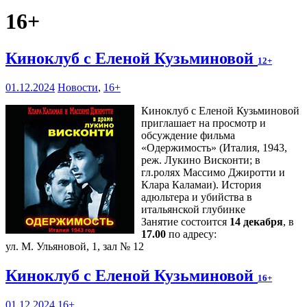
16+
Киноклуб с Еленой Кузьминовой
12+
01.12.2024
Новости
,
16+
Киноклуб с Еленой Кузьминовой
приглашает на просмотр и
обсуждение фильма
«Одержимость» (Италия, 1943,
реж. Лукино Висконти; в
гл.ролях Массимо Джиротти и
Клара Каламаи). История
адюльтера и убийства в
итальянской глубинке
Занятие состоится
14 декабря
, в
17.00
по адресу:
ул. М. Ульяновой, 1, зал № 12
Киноклуб с Еленой Кузьминовой
16+
01.12.2024
16+