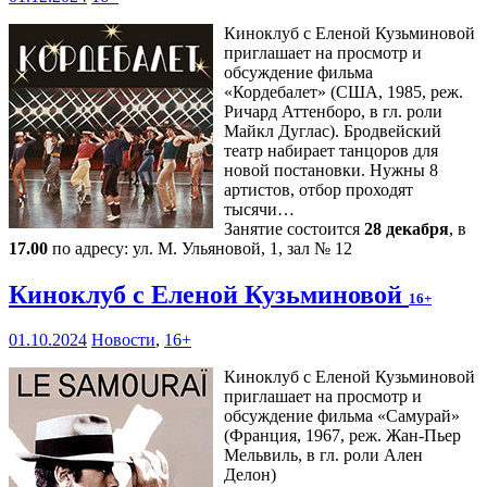
Киноклуб с Еленой Кузьминовой
приглашает на просмотр и
обсуждение фильма
«Кордебалет» (США, 1985, реж.
Ричард Аттенборо, в гл. роли
Майкл Дуглас). Бродвейский
театр набирает танцоров для
новой постановки. Нужны 8
артистов, отбор проходят
тысячи…
Занятие состоится
28 декабря
, в
17.00
по адресу: ул. М. Ульяновой, 1, зал № 12
Киноклуб с Еленой Кузьминовой
16+
01.10.2024
Новости
,
16+
Киноклуб с Еленой Кузьминовой
приглашает на просмотр и
обсуждение фильма «Самурай»
(Франция, 1967, реж. Жан-Пьер
Мельвиль, в гл. роли Ален
Делон)