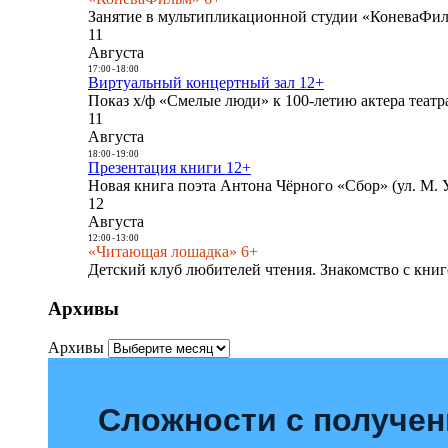
Занятие в мультипликационной студии «КоневаФиль
11
Августа
17:00
-
18:00
Виртуальный концертный зал 12+
Показ х/ф «Смелые люди» к 100-летию актера театра
11
Августа
18:00
-
19:00
Презентация книги 12+
Новая книга поэта Антона Чёрного «Сбор» (ул. М. У
12
Августа
12:00
-
13:00
«Читающая лошадка» 6+
Детский клуб любителей чтения. Знакомство с книг
Архивы
Архивы
Сложности с получе