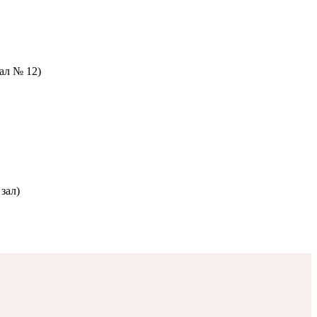
зал № 12)
зал)