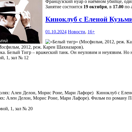
Французский нуар о наёмном убийце, один
Занятие состоится
19 октября
, в
17.00
по а
Киноклуб с Еленой Кузьм
01.10.2024
Новости
,
16+
осфильм, 2012, реж. Карен Шахназаров).
а. Белый Тигр – вражеский танк. Он неуловим и неуязвим. Но н
й, 1, зал № 12
Киноклуб с Елен
ролях: Ален Делон, Морис Роне, Мари Лафоре). Фильм по роман
вой, 1, зал № 20