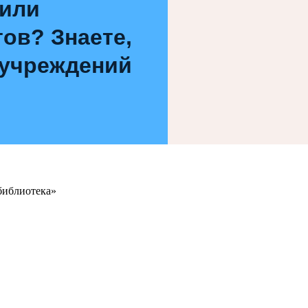
 или
ов? Знаете,
 учреждений
библиотека»