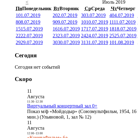
<
Июль 2019
Пн
Понедельник
Вт
Вторник
Ср
Среда
Чт
Четверг
1
01.07.2019
2
02.07.2019
3
03.07.2019
4
04.07.2019
8
08.07.2019
9
09.07.2019
10
10.07.2019
11
11.07.2019
15
15.07.2019
16
16.07.2019
17
17.07.2019
18
18.07.2019
22
22.07.2019
23
23.07.2019
24
24.07.2019
25
25.07.2019
29
29.07.2019
30
30.07.2019
31
31.07.2019
1
01.08.2019
Сегодня
Сегодня нет событий
Скоро
11
Августа
11:30
-
12:30
Виртуальный концертный зал 0+
Показ м/ф «Мойдодыр» (Союзмультфильм, 1954, 16 
мин.) (Ульяновой, 1, зал № 12)
11
Августа
12:00
-
13:00
«КоневаФильм» 6+