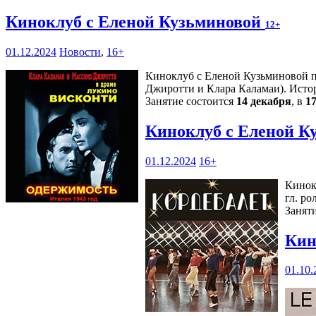
Киноклуб с Еленой Кузьминовой
12+
01.12.2024
Новости
,
16+
Киноклуб с Еленой Кузьминовой п
Джиротти и Клара Каламаи). Истор
Занятие состоится
14 декабря
, в
17
Киноклуб с Еленой К
01.12.2024
16+
Кинок
гл. р
Занят
Кин
01.10.