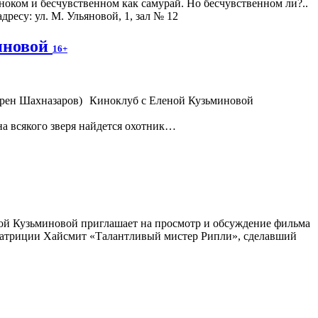
оком и бесчувственном как самурай. Но бесчувственном ли?..
дресу: ул. М. Ульяновой, 1, зал № 12
иновой
16+
Киноклуб с Еленой Кузьминовой
а всякого зверя найдется охотник…
ой Кузьминовой приглашает на просмотр и обсуждение фильма
у Патриции Хайсмит «Талантливый мистер Рипли», сделавший