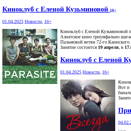
Киноклуб с Еленой Кузьминовой
16+
01.04.2025
Новости
,
16+
Киноклуб с Еленой Кузьминовой п
Азиатское кино триумфально шагае
Пальмовой ветви 72-го Каннского 
Занятие состоится
19 апреля
, в
17.
Киноклуб с Еленой К
01.04.2025
Новости
,
16+
Кинок
Вот и
банал
Занят
При
04.02.