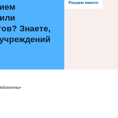
Решаем вместе
нием
 или
ов? Знаете,
 учреждений
библиотека»