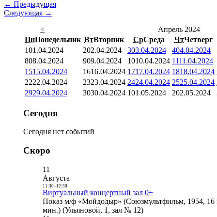
← Предыдущая
Следующая →
<
Апрель 2024
Пн
Понедельник
Вт
Вторник
Ср
Среда
Чт
Четверг
1
01.04.2024
2
02.04.2024
3
03.04.2024
4
04.04.2024
8
08.04.2024
9
09.04.2024
10
10.04.2024
11
11.04.2024
15
15.04.2024
16
16.04.2024
17
17.04.2024
18
18.04.2024
22
22.04.2024
23
23.04.2024
24
24.04.2024
25
25.04.2024
29
29.04.2024
30
30.04.2024
1
01.05.2024
2
02.05.2024
Сегодня
Сегодня нет событий
Скоро
11
Августа
11:30
-
12:30
Виртуальный концертный зал 0+
Показ м/ф «Мойдодыр» (Союзмультфильм, 1954, 16 
мин.) (Ульяновой, 1, зал № 12)