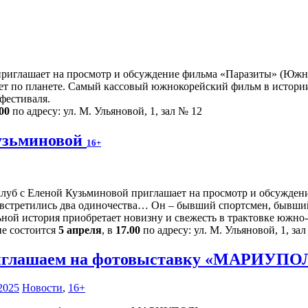
риглашает на просмотр и обсуждение фильма «Паразиты» (Южная 
т по планете. Самый кассовый южнокорейский фильм в истории, 
фестиваля.
00
по адресу: ул. М. Ульяновой, 1, зал № 12
узьминовой
16+
луб с Еленой Кузьминовой приглашает на просмотр и обсуждение
 встретились два одиночества… Он – бывший спортсмен, бывший
ьной история приобретает новизну и свежесть в трактовке южно
ие состоится
5 апреля
, в
17.00
по адресу: ул. М. Ульяновой, 1, за
глашаем на фотовыставку «МАРИУПОЛЬ
2025
Новости
,
16+