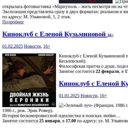
открылась фотовыставка «Мариуполь – жить несмотря ни на чт
Экспозиция представлена сразу в двух форматах: реальном и вир
по адресу: М. Ульяновой, 1, 2 этаж.
Подробнее
Киноклуб с Еленой Кузьминовой
16+
01.02.2025
Новости
,
16+
Киноклуб с Еленой Кузьминовой п
Кесьлевский).
Философская притча о душе, поде
Занятие состоится
22 февраля
, в
1
Киноклуб с Еленой К
01.01.2025
Новости
,
16+
1986 г., реж. Эрик Ромер).
История бескомпромиссной идеалистки в поисках любви…
Занятие состоится
25 января
, в
17.00
по адресу: ул. М. Ульяново