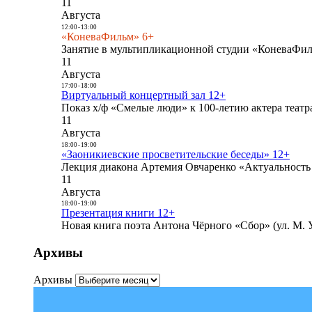
11
Августа
12:00
-
13:00
«КоневаФильм» 6+
Занятие в мультипликационной студии «КоневаФиль
11
Августа
17:00
-
18:00
Виртуальный концертный зал 12+
Показ х/ф «Смелые люди» к 100-летию актера театра
11
Августа
18:00
-
19:00
«Заоникиевские просветительские беседы» 12+
Лекция диакона Артемия Овчаренко «Актуальность 
11
Августа
18:00
-
19:00
Презентация книги 12+
Новая книга поэта Антона Чёрного «Сбор» (ул. М. У
Архивы
Архивы