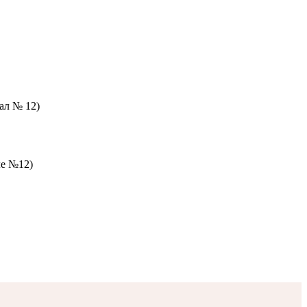
зал № 12)
ле №12)