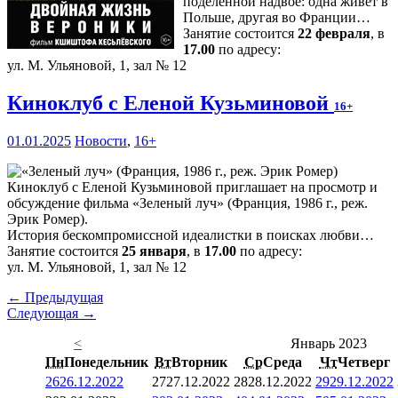
поделенной надвое: одна живет в
Польше, другая во Франции…
Занятие состоится
22 февраля
, в
17.00
по адресу:
ул. М. Ульяновой, 1, зал № 12
Киноклуб с Еленой Кузьминовой
16+
01.01.2025
Новости
,
16+
Киноклуб с Еленой Кузьминовой приглашает на просмотр и
обсуждение фильма «Зеленый луч» (Франция, 1986 г., реж.
Эрик Ромер).
История бескомпромиссной идеалистки в поисках любви…
Занятие состоится
25 января
, в
17.00
по адресу:
ул. М. Ульяновой, 1, зал № 12
← Предыдущая
Следующая →
<
Январь 2023
Пн
Понедельник
Вт
Вторник
Ср
Среда
Чт
Четверг
26
26.12.2022
27
27.12.2022
28
28.12.2022
29
29.12.2022