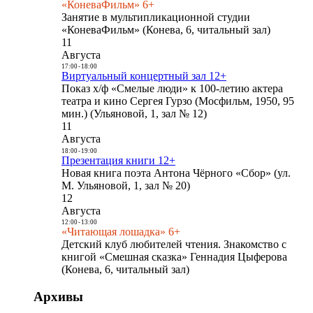
«КоневаФильм» 6+
Занятие в мультипликационной студии
«КоневаФильм» (Конева, 6, читальный зал)
11
Августа
17:00
-
18:00
Виртуальный концертный зал 12+
Показ х/ф «Смелые люди» к 100-летию актера
театра и кино Сергея Гурзо (Мосфильм, 1950, 95
мин.) (Ульяновой, 1, зал № 12)
11
Августа
18:00
-
19:00
Презентация книги 12+
Новая книга поэта Антона Чёрного «Сбор» (ул.
М. Ульяновой, 1, зал № 20)
12
Августа
12:00
-
13:00
«Читающая лошадка» 6+
Детский клуб любителей чтения. Знакомство с
книгой «Смешная сказка» Геннадия Цыферова
(Конева, 6, читальный зал)
Архивы