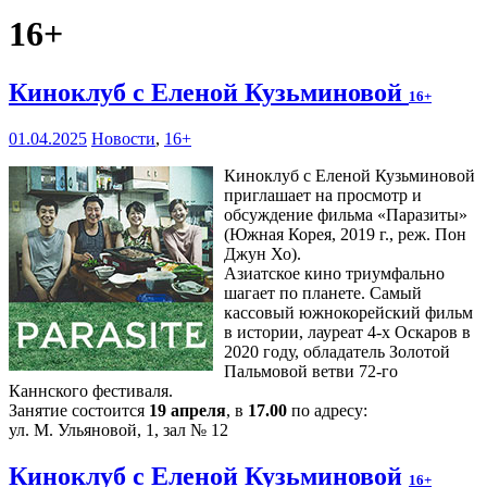
16+
Киноклуб с Еленой Кузьминовой
16+
01.04.2025
Новости
,
16+
Киноклуб с Еленой Кузьминовой
приглашает на просмотр и
обсуждение фильма «Паразиты»
(Южная Корея, 2019 г., реж. Пон
Джун Хо).
Азиатское кино триумфально
шагает по планете. Самый
кассовый южнокорейский фильм
в истории, лауреат 4-х Оскаров в
2020 году, обладатель Золотой
Пальмовой ветви 72-го
Каннского фестиваля.
Занятие состоится
19 апреля
, в
17.00
по адресу:
ул. М. Ульяновой, 1, зал № 12
Киноклуб с Еленой Кузьминовой
16+