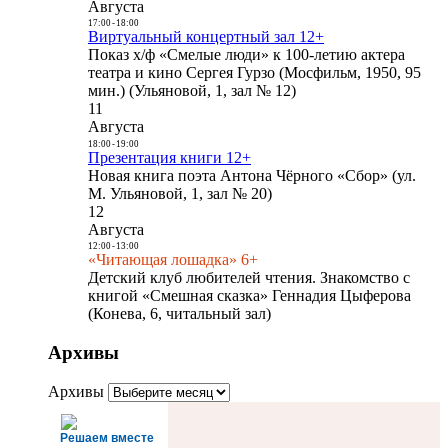
Августа
17:00
-
18:00
Виртуальный концертный зал 12+
Показ х/ф «Смелые люди» к 100-летию актера
театра и кино Сергея Гурзо (Мосфильм, 1950, 95
мин.) (Ульяновой, 1, зал № 12)
11
Августа
18:00
-
19:00
Презентация книги 12+
Новая книга поэта Антона Чёрного «Сбор» (ул.
М. Ульяновой, 1, зал № 20)
12
Августа
12:00
-
13:00
«Читающая лошадка» 6+
Детский клуб любителей чтения. Знакомство с
книгой «Смешная сказка» Геннадия Цыферова
(Конева, 6, читальный зал)
Архивы
Архивы
Решаем вместе