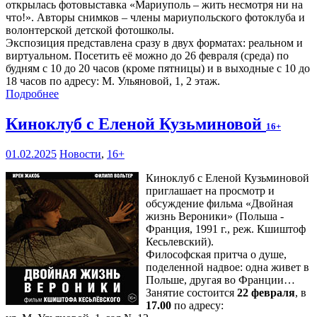
открылась фотовыставка «Мариуполь – жить несмотря ни на
что!». Авторы снимков – члены мариупольского фотоклуба и
волонтерской детской фотошколы.
Экспозиция представлена сразу в двух форматах: реальном и
виртуальном. Посетить её можно до 26 февраля (среда) по
будням с 10 до 20 часов (кроме пятницы) и в выходные с 10 до
18 часов по адресу: М. Ульяновой, 1, 2 этаж.
Подробнее
Киноклуб с Еленой Кузьминовой
16+
01.02.2025
Новости
,
16+
Киноклуб с Еленой Кузьминовой
приглашает на просмотр и
обсуждение фильма «Двойная
жизнь Вероники» (Польша -
Франция, 1991 г., реж. Кшиштоф
Кесьлевский).
Философская притча о душе,
поделенной надвое: одна живет в
Польше, другая во Франции…
Занятие состоится
22 февраля
, в
17.00
по адресу: