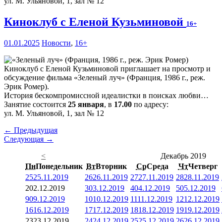
ул. М. Ульяновой, 1, зал № 12
Киноклуб с Еленой Кузьминовой
16+
01.01.2025
Новости
,
16+
Киноклуб с Еленой Кузьминовой приглашает на просмотр и
обсуждение фильма «Зеленый луч» (Франция, 1986 г., реж.
Эрик Ромер).
История бескомпромиссной идеалистки в поисках любви…
Занятие состоится
25 января
, в
17.00
по адресу:
ул. М. Ульяновой, 1, зал № 12
← Предыдущая
Следующая →
<
Декабрь 2019
Пн
Понедельник
Вт
Вторник
Ср
Среда
Чт
Четверг
25
25.11.2019
26
26.11.2019
27
27.11.2019
28
28.11.2019
2
02.12.2019
3
03.12.2019
4
04.12.2019
5
05.12.2019
9
09.12.2019
10
10.12.2019
11
11.12.2019
12
12.12.2019
16
16.12.2019
17
17.12.2019
18
18.12.2019
19
19.12.2019
23
23.12.2019
24
24.12.2019
25
25.12.2019
26
26.12.2019