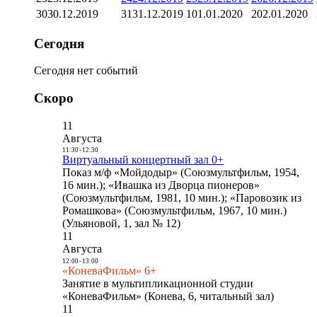
30
30.12.2019
31
31.12.2019
1
01.01.2020
2
02.01.2020
Сегодня
Сегодня нет событий
Скоро
11
Августа
11:30
-
12:30
Виртуальный концертный зал 0+
Показ м/ф «Мойдодыр» (Союзмультфильм, 1954,
16 мин.); «Ивашка из Дворца пионеров»
(Союзмультфильм, 1981, 10 мин.); «Паровозик из
Ромашкова» (Союзмультфильм, 1967, 10 мин.)
(Ульяновой, 1, зал № 12)
11
Августа
12:00
-
13:00
«КоневаФильм» 6+
Занятие в мультипликационной студии
«КоневаФильм» (Конева, 6, читальный зал)
11