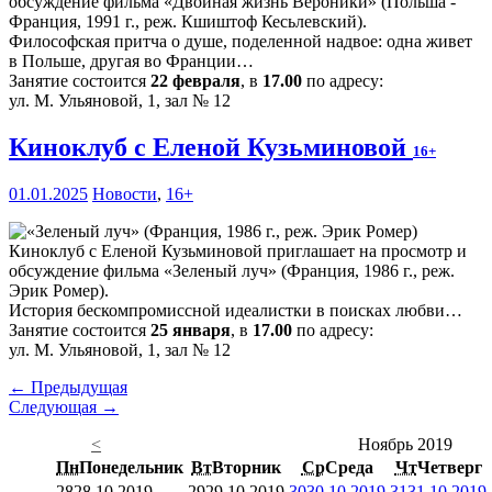
обсуждение фильма «Двойная жизнь Вероники» (Польша -
Франция, 1991 г., реж. Кшиштоф Кесьлевский).
Философская притча о душе, поделенной надвое: одна живет
в Польше, другая во Франции…
Занятие состоится
22 февраля
, в
17.00
по адресу:
ул. М. Ульяновой, 1, зал № 12
Киноклуб с Еленой Кузьминовой
16+
01.01.2025
Новости
,
16+
Киноклуб с Еленой Кузьминовой приглашает на просмотр и
обсуждение фильма «Зеленый луч» (Франция, 1986 г., реж.
Эрик Ромер).
История бескомпромиссной идеалистки в поисках любви…
Занятие состоится
25 января
, в
17.00
по адресу:
ул. М. Ульяновой, 1, зал № 12
← Предыдущая
Следующая →
<
Ноябрь 2019
Пн
Понедельник
Вт
Вторник
Ср
Среда
Чт
Четверг
28
28.10.2019
29
29.10.2019
30
30.10.2019
31
31.10.2019