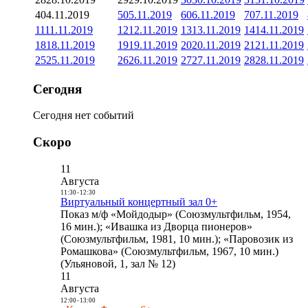
4
04.11.2019
5
05.11.2019
6
06.11.2019
7
07.11.2019
11
11.11.2019
12
12.11.2019
13
13.11.2019
14
14.11.2019
18
18.11.2019
19
19.11.2019
20
20.11.2019
21
21.11.2019
25
25.11.2019
26
26.11.2019
27
27.11.2019
28
28.11.2019
Сегодня
Сегодня нет событий
Скоро
11
Августа
11:30
-
12:30
Виртуальный концертный зал 0+
Показ м/ф «Мойдодыр» (Союзмультфильм, 1954,
16 мин.); «Ивашка из Дворца пионеров»
(Союзмультфильм, 1981, 10 мин.); «Паровозик из
Ромашкова» (Союзмультфильм, 1967, 10 мин.)
(Ульяновой, 1, зал № 12)
11
Августа
12:00
-
13:00