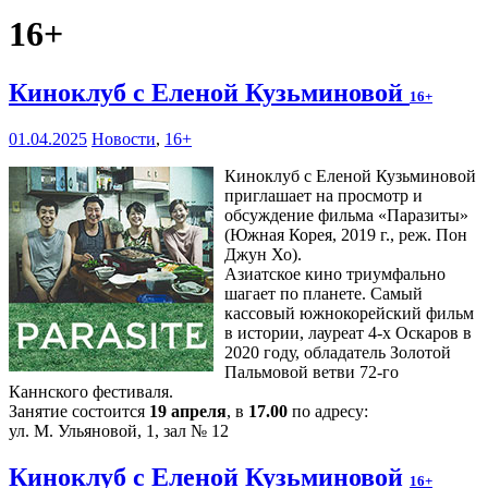
16+
Киноклуб с Еленой Кузьминовой
16+
01.04.2025
Новости
,
16+
Киноклуб с Еленой Кузьминовой
приглашает на просмотр и
обсуждение фильма «Паразиты»
(Южная Корея, 2019 г., реж. Пон
Джун Хо).
Азиатское кино триумфально
шагает по планете. Самый
кассовый южнокорейский фильм
в истории, лауреат 4-х Оскаров в
2020 году, обладатель Золотой
Пальмовой ветви 72-го
Каннского фестиваля.
Занятие состоится
19 апреля
, в
17.00
по адресу:
ул. М. Ульяновой, 1, зал № 12
Киноклуб с Еленой Кузьминовой
16+