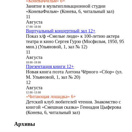
«КоневаФильм» 6+
Занятие в мультипликационной студии
«КоневаФильм» (Конева, 6, читальный зал)
11
Августа
17:00
-
18:00
Виртуальный концертный зал 12+
Показ х/ф «Смелые люди» к 100-летию актера
театра и кино Сергея Гурзо (Мосфильм, 1950, 95
мин.) (Ульяновой, 1, зал № 12)
11
Августа
18:00
-
19:00
Презентация книги 12+
Новая книга поэта Антона Чёрного «Сбор» (ул.
М. Ульяновой, 1, зал № 20)
12
Августа
12:00
-
13:00
«Читающая лошадка» 6+
Детский клуб любителей чтения. Знакомство с
книгой «Смешная сказка» Геннадия Цыферова
(Конева, 6, читальный зал)
Архивы