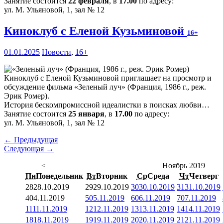
Занятие состоится
22 февраля
, в
17.00
по адресу:
ул. М. Ульяновой, 1, зал № 12
Киноклуб с Еленой Кузьминовой
16+
01.01.2025
Новости
,
16+
Киноклуб с Еленой Кузьминовой приглашает на просмотр и
обсуждение фильма «Зеленый луч» (Франция, 1986 г., реж.
Эрик Ромер).
История бескомпромиссной идеалистки в поисках любви…
Занятие состоится
25 января
, в
17.00
по адресу:
ул. М. Ульяновой, 1, зал № 12
← Предыдущая
Следующая →
<
Ноябрь 2019
Пн
Понедельник
Вт
Вторник
Ср
Среда
Чт
Четверг
28
28.10.2019
29
29.10.2019
30
30.10.2019
31
31.10.2019
4
04.11.2019
5
05.11.2019
6
06.11.2019
7
07.11.2019
11
11.11.2019
12
12.11.2019
13
13.11.2019
14
14.11.2019
18
18.11.2019
19
19.11.2019
20
20.11.2019
21
21.11.2019