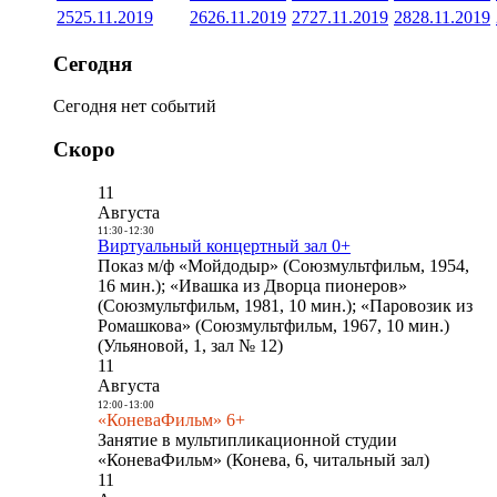
25
25.11.2019
26
26.11.2019
27
27.11.2019
28
28.11.2019
Сегодня
Сегодня нет событий
Скоро
11
Августа
11:30
-
12:30
Виртуальный концертный зал 0+
Показ м/ф «Мойдодыр» (Союзмультфильм, 1954,
16 мин.); «Ивашка из Дворца пионеров»
(Союзмультфильм, 1981, 10 мин.); «Паровозик из
Ромашкова» (Союзмультфильм, 1967, 10 мин.)
(Ульяновой, 1, зал № 12)
11
Августа
12:00
-
13:00
«КоневаФильм» 6+
Занятие в мультипликационной студии
«КоневаФильм» (Конева, 6, читальный зал)
11