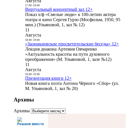
Августа
17:00
-
18:00
Виртуальный концертный зал 12+
Показ х/ф «Смелые люди» к 100-летию актера
театра и кино Сергея Гурзо (Мосфильм, 1950, 95
мин.) (Ульяновой, 1, зал № 12)
11
Августа
18:00
-
19:00
«Заоникиевские просветительские беседы» 12+
Лекция диакона Артемия Овчаренко
«Актуальность красоты на пути духовного
преображения» (М. Ульяновой, 1, зале №12)
11
Августа
18:00
-
19:00
Презентация книги 12+
Новая книга поэта Антона Чёрного «Сбор» (ул.
М. Ульяновой, 1, зал № 20)
Архивы
Архивы
Решаем вместе