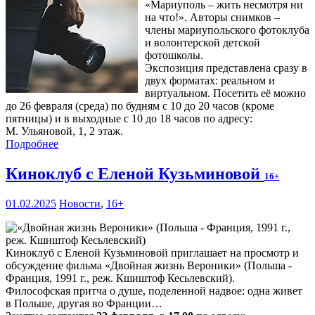
«Мариуполь – жить несмотря ни
на что!». Авторы снимков –
члены мариупольского фотоклуба
и волонтерской детской
фотошколы.
Экспозиция представлена сразу в
двух форматах: реальном и
виртуальном. Посетить её можно
до 26 февраля (среда) по будням с 10 до 20 часов (кроме
пятницы) и в выходные с 10 до 18 часов по адресу:
М. Ульяновой, 1, 2 этаж.
Подробнее
Киноклуб с Еленой Кузьминовой
16+
01.02.2025
Новости
,
16+
Киноклуб с Еленой Кузьминовой приглашает на просмотр и
обсуждение фильма «Двойная жизнь Вероники» (Польша -
Франция, 1991 г., реж. Кшиштоф Кесьлевский).
Философская притча о душе, поделенной надвое: одна живет
в Польше, другая во Франции…