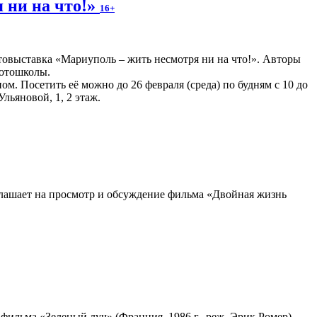
ни на что!»
16+
товыставка «Мариуполь – жить несмотря ни на что!». Авторы
фотошколы.
ом. Посетить её можно до 26 февраля (среда) по будням с 10 до
Ульяновой, 1, 2 этаж.
лашает на просмотр и обсуждение фильма «Двойная жизнь
ильма «Зеленый луч» (Франция, 1986 г., реж. Эрик Ромер).