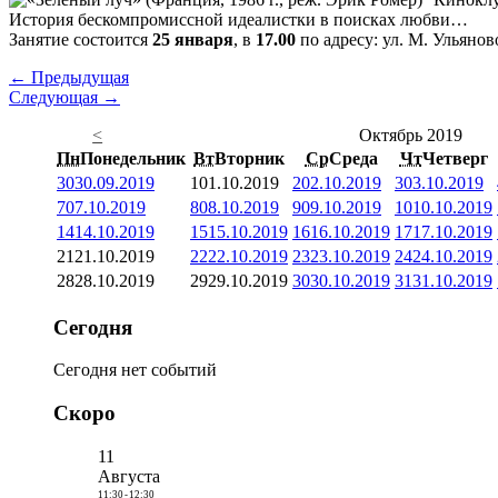
История бескомпромиссной идеалистки в поисках любви…
Занятие состоится
25 января
, в
17.00
по адресу: ул. М. Ульяново
← Предыдущая
Следующая →
<
Октябрь 2019
Пн
Понедельник
Вт
Вторник
Ср
Среда
Чт
Четверг
30
30.09.2019
1
01.10.2019
2
02.10.2019
3
03.10.2019
7
07.10.2019
8
08.10.2019
9
09.10.2019
10
10.10.2019
14
14.10.2019
15
15.10.2019
16
16.10.2019
17
17.10.2019
21
21.10.2019
22
22.10.2019
23
23.10.2019
24
24.10.2019
28
28.10.2019
29
29.10.2019
30
30.10.2019
31
31.10.2019
Сегодня
Сегодня нет событий
Скоро
11
Августа
11:30
-
12:30