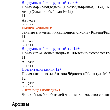
Виртуальный концертный зал 0+
Показ м/ф «Мойдодыр» (Союзмультфильм, 1954, 16 
мин.) (Ульяновой, 1, зал № 12)
11
Августа
12:00
-
13:00
«КоневаФильм» 6+
Занятие в мультипликационной студии «КоневаФиль
11
Августа
17:00
-
18:00
Виртуальный концертный зал 12+
Показ х/ф «Смелые люди» к 100-летию актера театра
11
Августа
18:00
-
19:00
Презентация книги 12+
Новая книга поэта Антона Чёрного «Сбор» (ул. М. У
12
Августа
12:00
-
13:00
«Читающая лошадка» 6+
Детский клуб любителей чтения. Знакомство с книг
Архивы