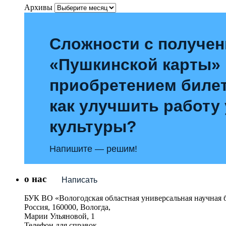
Архивы
Сложности с получе
«Пушкинской карты»
приобретением билет
как улучшить работу
культуры?
Напишите — решим!
о нас
Написать
БУК ВО «Вологодская областная универсальная научная 
Россия, 160000, Вологда,
Марии Ульяновой, 1
Телефон для справок –