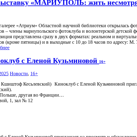
выставку «МАРИУПОЛЬ: жить несмотря 
-галерее «Атриум» Областной научной библиотеки открылась фо
ов – члены мариупольского фотоклуба и волонтерской детской 
иция представлена сразу в двух форматах: реальном и виртуальн
ов (кроме пятницы) и в выходные с 10 до 18 часов по адресу: М. 
бнее
оклуб с Еленой Кузьминовой
16+
2025
Новости
,
16+
Киноклуб с Еленой Кузьминовой приг
ский).
в Польше, другая во Франции…
вой, 1, зал № 12
б с Еленой Кузьминовой приглашает на просмотр и обсуждение ф