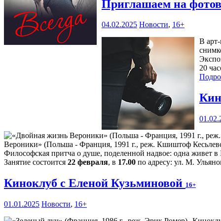
Приглашаем на фото
04.02.2025
Новости
,
16+
В арт
снимк
Экспоз
20 час
Подро
Кин
01.02.
Вероники» (Польша - Франция, 1991 г., реж. Кшиштоф Кесьлев
Философская притча о душе, поделенной надвое: одна живет 
Занятие состоится
22 февраля
, в
17.00
по адресу: ул. М. Ульяно
Киноклуб с Еленой Кузьминовой
16+
01.01.2025
Новости
,
16+
Киноклу