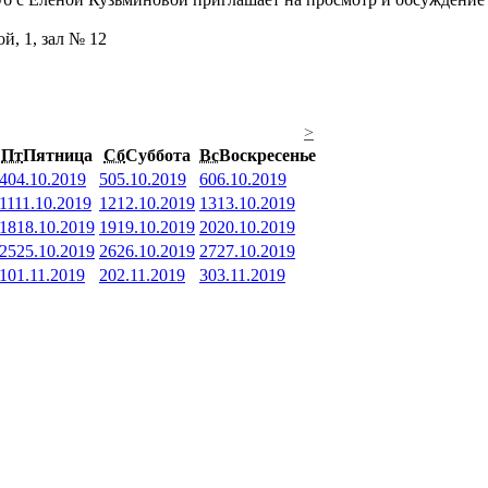
й, 1, зал № 12
>
Пт
Пятница
Сб
Суббота
Вс
Воскресенье
4
04.10.2019
5
05.10.2019
6
06.10.2019
11
11.10.2019
12
12.10.2019
13
13.10.2019
18
18.10.2019
19
19.10.2019
20
20.10.2019
25
25.10.2019
26
26.10.2019
27
27.10.2019
1
01.11.2019
2
02.11.2019
3
03.11.2019