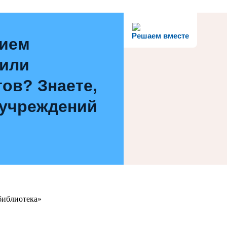
Решаем вместе
нием
 или
ов? Знаете,
 учреждений
библиотека»