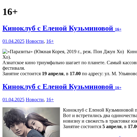
16+
Киноклуб с Еленой Кузьминовой
16+
01.04.2025
Новости
,
16+
Кино
Хо).
Азиатское кино триумфально шагает по планете. Самый кассов
фестиваля.
Занятие состоится
19 апреля
, в
17.00
по адресу: ул. М. Ульяново
Киноклуб с Еленой Кузьминовой
16+
01.04.2025
Новости
,
16+
Киноклуб с Еленой Кузьминовой пр
Вот и встретились два одиночест
новизну и свежесть в трактовке ю
Занятие состоится
5 апреля
, в
17.0