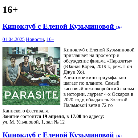
16+
Киноклуб с Еленой Кузьминовой
16+
01.04.2025
Новости
,
16+
Киноклуб с Еленой Кузьминовой
приглашает на просмотр и
обсуждение фильма «Паразиты»
(Южная Корея, 2019 г., реж. Пон
Джун Хо).
Азиатское кино триумфально
шагает по планете. Самый
кассовый южнокорейский фильм
в истории, лауреат 4-х Оскаров в
2020 году, обладатель Золотой
Пальмовой ветви 72-го
Каннского фестиваля.
Занятие состоится
19 апреля
, в
17.00
по адресу:
ул. М. Ульяновой, 1, зал № 12
Киноклуб с Еленой Кузьминовой
16+