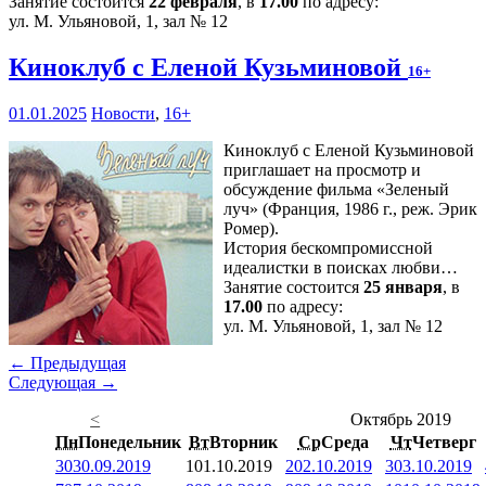
Занятие состоится
22 февраля
, в
17.00
по адресу:
ул. М. Ульяновой, 1, зал № 12
Киноклуб с Еленой Кузьминовой
16+
01.01.2025
Новости
,
16+
Киноклуб с Еленой Кузьминовой
приглашает на просмотр и
обсуждение фильма «Зеленый
луч» (Франция, 1986 г., реж. Эрик
Ромер).
История бескомпромиссной
идеалистки в поисках любви…
Занятие состоится
25 января
, в
17.00
по адресу:
ул. М. Ульяновой, 1, зал № 12
← Предыдущая
Следующая →
<
Октябрь 2019
Пн
Понедельник
Вт
Вторник
Ср
Среда
Чт
Четверг
30
30.09.2019
1
01.10.2019
2
02.10.2019
3
03.10.2019