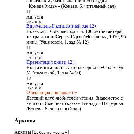
Занятие в мультипликационной студии
«КоневаФильм» (Конева, 6, читальный зал)
11
Августа
17:00
-
18:00
Виртуальный концертный зал 12+
Показ х/ф «Смелые люди» к 100-летию актера
театра и кино Сергея Гурзо (Мосфильм, 1950, 95
мин.) (Ульяновой, 1, зал № 12)
11
Августа
18:00
-
19:00
Презентация книги 12+
Новая книга поэта Антона Чёрного «Сбор» (ул.
М. Ульяновой, 1, зал № 20)
12
Августа
12:00
-
13:00
«Читающая лошадка» 6+
Детский клуб любителей чтения. Знакомство с
книгой «Смешная сказка» Геннадия Цыферова
(Конева, 6, читальный зал)
Архивы
Архивы