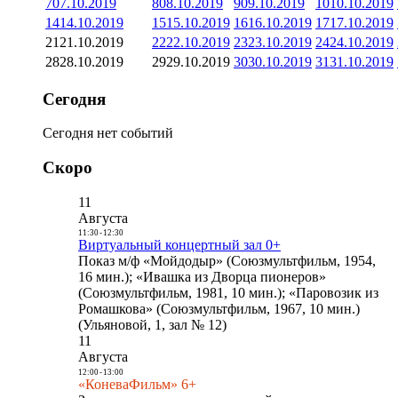
7
07.10.2019
8
08.10.2019
9
09.10.2019
10
10.10.2019
14
14.10.2019
15
15.10.2019
16
16.10.2019
17
17.10.2019
21
21.10.2019
22
22.10.2019
23
23.10.2019
24
24.10.2019
28
28.10.2019
29
29.10.2019
30
30.10.2019
31
31.10.2019
Сегодня
Сегодня нет событий
Скоро
11
Августа
11:30
-
12:30
Виртуальный концертный зал 0+
Показ м/ф «Мойдодыр» (Союзмультфильм, 1954,
16 мин.); «Ивашка из Дворца пионеров»
(Союзмультфильм, 1981, 10 мин.); «Паровозик из
Ромашкова» (Союзмультфильм, 1967, 10 мин.)
(Ульяновой, 1, зал № 12)
11
Августа
12:00
-
13:00
«КоневаФильм» 6+