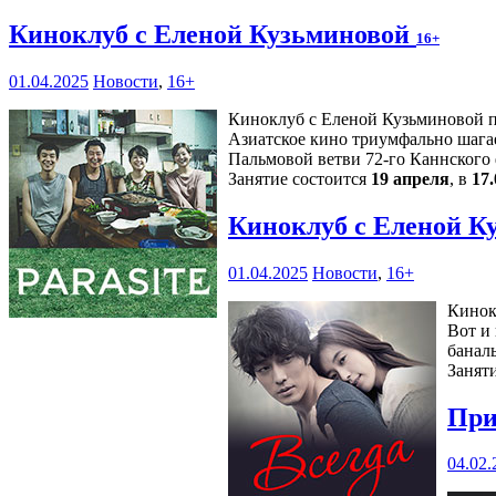
Киноклуб с Еленой Кузьминовой
16+
01.04.2025
Новости
,
16+
Киноклуб с Еленой Кузьминовой п
Азиатское кино триумфально шагае
Пальмовой ветви 72-го Каннского 
Занятие состоится
19 апреля
, в
17.
Киноклуб с Еленой К
01.04.2025
Новости
,
16+
Кинок
Вот и
банал
Занят
При
04.02.