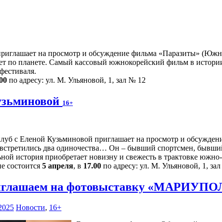
риглашает на просмотр и обсуждение фильма «Паразиты» (Южная 
т по планете. Самый кассовый южнокорейский фильм в истории, 
фестиваля.
00
по адресу: ул. М. Ульяновой, 1, зал № 12
узьминовой
16+
луб с Еленой Кузьминовой приглашает на просмотр и обсуждение
 встретились два одиночества… Он – бывший спортсмен, бывший
ьной история приобретает новизну и свежесть в трактовке южно
ие состоится
5 апреля
, в
17.00
по адресу: ул. М. Ульяновой, 1, за
глашаем на фотовыставку «МАРИУПОЛЬ
2025
Новости
,
16+