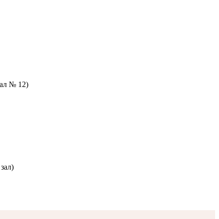
зал № 12)
зал)