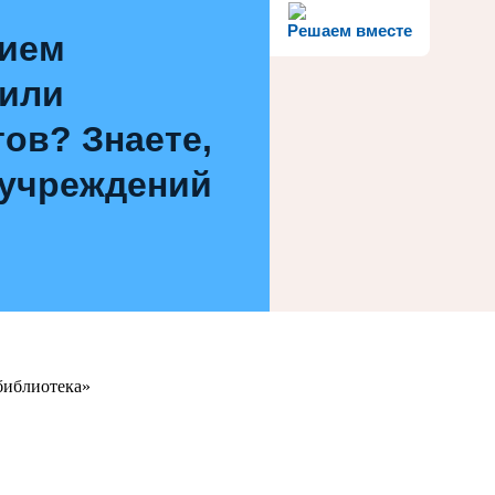
Решаем вместе
нием
 или
ов? Знаете,
 учреждений
библиотека»