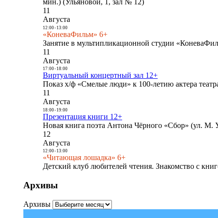
мин.) (Ульяновой, 1, зал № 12)
11
Августа
12:00
-
13:00
«КоневаФильм» 6+
Занятие в мультипликационной студии «КоневаФиль
11
Августа
17:00
-
18:00
Виртуальный концертный зал 12+
Показ х/ф «Смелые люди» к 100-летию актера театра
11
Августа
18:00
-
19:00
Презентация книги 12+
Новая книга поэта Антона Чёрного «Сбор» (ул. М. У
12
Августа
12:00
-
13:00
«Читающая лошадка» 6+
Детский клуб любителей чтения. Знакомство с книг
Архивы
Архивы