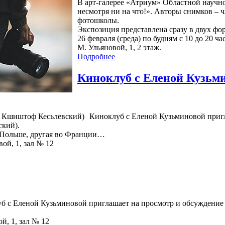
В арт-галерее «Атриум» Областной научн
несмотря ни на что!». Авторы снимков – 
фотошколы.
Экспозиция представлена сразу в двух фо
26 февраля (среда) по будням с 10 до 20 ч
М. Ульяновой, 1, 2 этаж.
Подробнее
Киноклуб с Еленой Кузьм
Киноклуб с Еленой Кузьминовой приг
ский).
в Польше, другая во Франции…
вой, 1, зал № 12
б с Еленой Кузьминовой приглашает на просмотр и обсуждение ф
й, 1, зал № 12