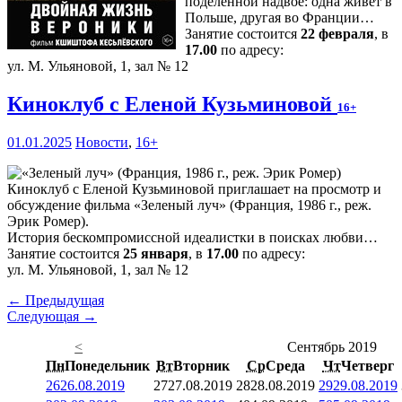
поделенной надвое: одна живет в
Польше, другая во Франции…
Занятие состоится
22 февраля
, в
17.00
по адресу:
ул. М. Ульяновой, 1, зал № 12
Киноклуб с Еленой Кузьминовой
16+
01.01.2025
Новости
,
16+
Киноклуб с Еленой Кузьминовой приглашает на просмотр и
обсуждение фильма «Зеленый луч» (Франция, 1986 г., реж.
Эрик Ромер).
История бескомпромиссной идеалистки в поисках любви…
Занятие состоится
25 января
, в
17.00
по адресу:
ул. М. Ульяновой, 1, зал № 12
← Предыдущая
Следующая →
<
Сентябрь 2019
Пн
Понедельник
Вт
Вторник
Ср
Среда
Чт
Четверг
26
26.08.2019
27
27.08.2019
28
28.08.2019
29
29.08.2019