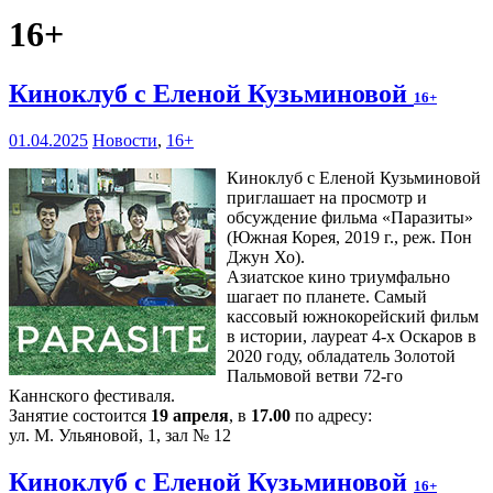
16+
Киноклуб с Еленой Кузьминовой
16+
01.04.2025
Новости
,
16+
Киноклуб с Еленой Кузьминовой
приглашает на просмотр и
обсуждение фильма «Паразиты»
(Южная Корея, 2019 г., реж. Пон
Джун Хо).
Азиатское кино триумфально
шагает по планете. Самый
кассовый южнокорейский фильм
в истории, лауреат 4-х Оскаров в
2020 году, обладатель Золотой
Пальмовой ветви 72-го
Каннского фестиваля.
Занятие состоится
19 апреля
, в
17.00
по адресу:
ул. М. Ульяновой, 1, зал № 12
Киноклуб с Еленой Кузьминовой
16+