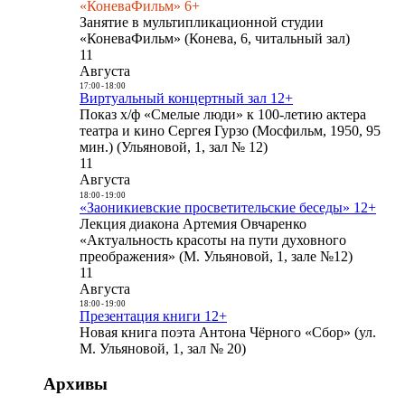
«КоневаФильм» 6+
Занятие в мультипликационной студии
«КоневаФильм» (Конева, 6, читальный зал)
11
Августа
17:00
-
18:00
Виртуальный концертный зал 12+
Показ х/ф «Смелые люди» к 100-летию актера
театра и кино Сергея Гурзо (Мосфильм, 1950, 95
мин.) (Ульяновой, 1, зал № 12)
11
Августа
18:00
-
19:00
«Заоникиевские просветительские беседы» 12+
Лекция диакона Артемия Овчаренко
«Актуальность красоты на пути духовного
преображения» (М. Ульяновой, 1, зале №12)
11
Августа
18:00
-
19:00
Презентация книги 12+
Новая книга поэта Антона Чёрного «Сбор» (ул.
М. Ульяновой, 1, зал № 20)
Архивы