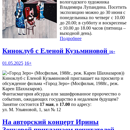
вологодского художника
Владимира Лупандина. Посетить
экспозицию можно до 30 июня с
понедельника по четверг с 10.00
до 20.00; в субботу и воскресенье
с 10.00 до 18.00 часов (пятница –
выходной день).
Подробнее
Киноклуб с Еленой Кузьминовой
16+
01.05.2025
16+
Киноклуб с Еленой Кузьминовой приглашает на просмотр и
обсуждение фильма «Город Зеро» (Мосфильм, 1988г., реж.
Карен Шахназаров).
Фантасмагория абсурда или зашифрованное пророчество о
событиях, ожидающих государство в недалеком будущем?
Занятие состоится
17 мая
, в
17.00
по адресу:
ул. М. Ульяновой, 1, зал № 12
На авторский концерт Ирины
Зенковой приглашаем почитателей