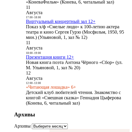
«КоневаФильм» (Конева, 6, читальный зал)
11
Августа
17:00
-
18:00
Виртуальный концертный зал 12+
Показ х/ф «Смелые люди» к 100-летию актера
театра и кино Сергея Гурзо (Мосфильм, 1950, 95
мин.) (Ульяновой, 1, зал № 12)
11
Августа
18:00
-
19:00
Презентация книги 12+
Новая книга поэта Антона Чёрного «Сбор» (ул.
М. Ульяновой, 1, зал № 20)
12
Августа
12:00
-
13:00
«Читающая лошадка» 6+
Детский клуб любителей чтения. Знакомство с
книгой «Смешная сказка» Геннадия Цыферова
(Конева, 6, читальный зал)
Архивы
Архивы