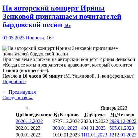
На авторский концерт Ирины
Зенковой приглашаем почитателей
бардовской песни
16+
01.05.2025
Новости
,
16+
Приглашаем вологжан на авторский концерт Ирины Зенковой
«Когда все коты превратятся в драконов», который состоится
1 июня
(воскресенье).
Начало в
16 часов 30 минут
(М. Ульяновой, 1, конференц-зал).
Подробнее
← Предыдущая
Следующая →
<
Январь 2023
Пн
Понедельник
Вт
Вторник
Ср
Среда
Чт
Четверг
26
26.12.2022
27
27.12.2022
28
28.12.2022
29
29.12.2022
2
02.01.2023
3
03.01.2023
4
04.01.2023
5
05.01.2023
9
09.01.2023
10
10.01.2023
11
11.01.2023
12
12.01.2023