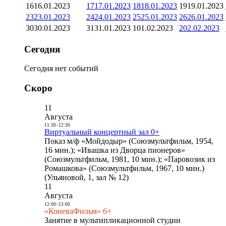
16
16.01.2023
17
17.01.2023
18
18.01.2023
19
19.01.2023
23
23.01.2023
24
24.01.2023
25
25.01.2023
26
26.01.2023
30
30.01.2023
31
31.01.2023
1
01.02.2023
2
02.02.2023
Сегодня
Сегодня нет событий
Скоро
11
Августа
11:30
-
12:30
Виртуальный концертный зал 0+
Показ м/ф «Мойдодыр» (Союзмультфильм, 1954,
16 мин.); «Ивашка из Дворца пионеров»
(Союзмультфильм, 1981, 10 мин.); «Паровозик из
Ромашкова» (Союзмультфильм, 1967, 10 мин.)
(Ульяновой, 1, зал № 12)
11
Августа
12:00
-
13:00
«КоневаФильм» 6+
Занятие в мультипликационной студии