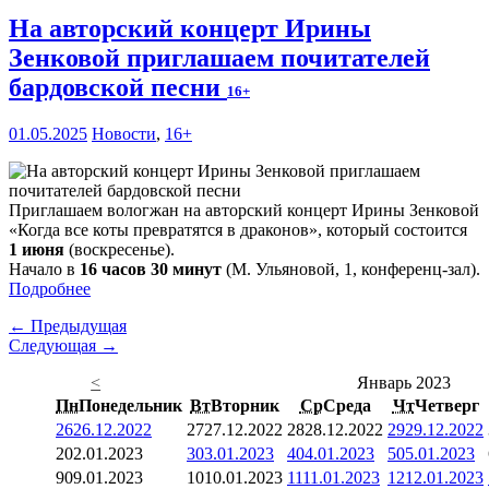
На авторский концерт Ирины
Зенковой приглашаем почитателей
бардовской песни
16+
01.05.2025
Новости
,
16+
Приглашаем вологжан на авторский концерт Ирины Зенковой
«Когда все коты превратятся в драконов», который состоится
1 июня
(воскресенье).
Начало в
16 часов 30 минут
(М. Ульяновой, 1, конференц-зал).
Подробнее
← Предыдущая
Следующая →
<
Январь 2023
Пн
Понедельник
Вт
Вторник
Ср
Среда
Чт
Четверг
26
26.12.2022
27
27.12.2022
28
28.12.2022
29
29.12.2022
2
02.01.2023
3
03.01.2023
4
04.01.2023
5
05.01.2023
9
09.01.2023
10
10.01.2023
11
11.01.2023
12
12.01.2023