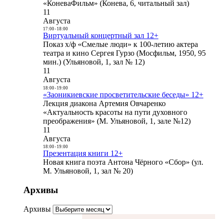
«КоневаФильм» (Конева, 6, читальный зал)
11
Августа
17:00
-
18:00
Виртуальный концертный зал 12+
Показ х/ф «Смелые люди» к 100-летию актера
театра и кино Сергея Гурзо (Мосфильм, 1950, 95
мин.) (Ульяновой, 1, зал № 12)
11
Августа
18:00
-
19:00
«Заоникиевские просветительские беседы» 12+
Лекция диакона Артемия Овчаренко
«Актуальность красоты на пути духовного
преображения» (М. Ульяновой, 1, зале №12)
11
Августа
18:00
-
19:00
Презентация книги 12+
Новая книга поэта Антона Чёрного «Сбор» (ул.
М. Ульяновой, 1, зал № 20)
Архивы
Архивы