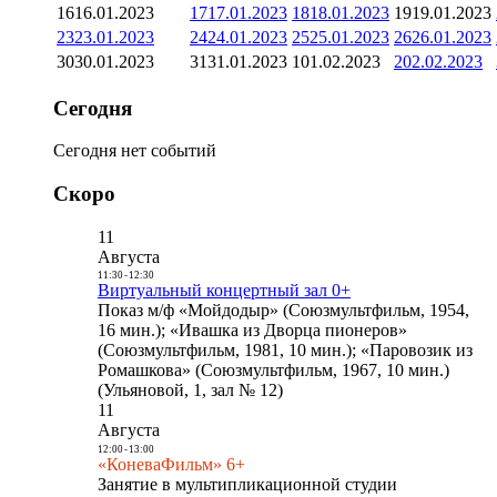
16
16.01.2023
17
17.01.2023
18
18.01.2023
19
19.01.2023
23
23.01.2023
24
24.01.2023
25
25.01.2023
26
26.01.2023
30
30.01.2023
31
31.01.2023
1
01.02.2023
2
02.02.2023
Сегодня
Сегодня нет событий
Скоро
11
Августа
11:30
-
12:30
Виртуальный концертный зал 0+
Показ м/ф «Мойдодыр» (Союзмультфильм, 1954,
16 мин.); «Ивашка из Дворца пионеров»
(Союзмультфильм, 1981, 10 мин.); «Паровозик из
Ромашкова» (Союзмультфильм, 1967, 10 мин.)
(Ульяновой, 1, зал № 12)
11
Августа
12:00
-
13:00
«КоневаФильм» 6+
Занятие в мультипликационной студии