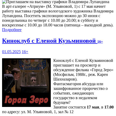
В арт-галерее «Атриум» (М. Ульяновой, 1) с 17 мая начнет
работу выставка графики вологодского художника Владимира
Лупандина. Посетить экспозицию можно до 30 июня с
понедельника по четверг с 10.00 до 20.00; в субботу и
воскресенье с 10.00 до 18.00 часов (пятница – выходной день).
Подробнее
Киноклуб с Еленой Кузьминовой
16+
01.05.2025
16+
Киноклуб с Еленой Кузьминовой
приглашает на просмотр и
обсуждение фильма «Город Зеро»
(Мосфильм, 1988г., реж. Карен
Шахназаров).
Фантасмагория абсурда или
зашифрованное пророчество о
событиях, ожидающих
государство в недалеком
будущем?
Занятие состоится
17 мая
, в
17.00
по адресу: ул. М. Ульяновой, 1, зал № 12