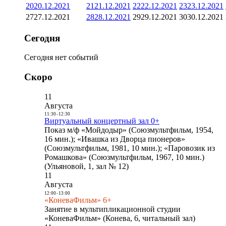
20
20.12.2021
21
21.12.2021
22
22.12.2021
23
23.12.2021
27
27.12.2021
28
28.12.2021
29
29.12.2021
30
30.12.2021
Сегодня
Сегодня нет событий
Скоро
11
Августа
11:30
-
12:30
Виртуальный концертный зал 0+
Показ м/ф «Мойдодыр» (Союзмультфильм, 1954,
16 мин.); «Ивашка из Дворца пионеров»
(Союзмультфильм, 1981, 10 мин.); «Паровозик из
Ромашкова» (Союзмультфильм, 1967, 10 мин.)
(Ульяновой, 1, зал № 12)
11
Августа
12:00
-
13:00
«КоневаФильм» 6+
Занятие в мультипликационной студии
«КоневаФильм» (Конева, 6, читальный зал)