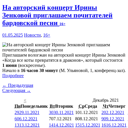
На авторский концерт Ирины
Зенковой приглашаем почитателей
бардовской песни
16+
01.05.2025
Новости
,
16+
Приглашаем вологжан на авторский концерт Ирины Зенковой
«Когда все коты превратятся в драконов», который состоится
1 июня
(воскресенье).
Начало в
16 часов 30 минут
(М. Ульяновой, 1, конференц-зал).
Подробнее
← Предыдущая
Следующая →
<
Декабрь 2021
Пн
Понедельник
Вт
Вторник
Ср
Среда
Чт
Четверг
29
29.11.2021
30
30.11.2021
1
01.12.2021
2
02.12.2021
6
06.12.2021
7
07.12.2021
8
08.12.2021
9
09.12.2021
13
13.12.2021
14
14.12.2021
15
15.12.2021
16
16.12.2021