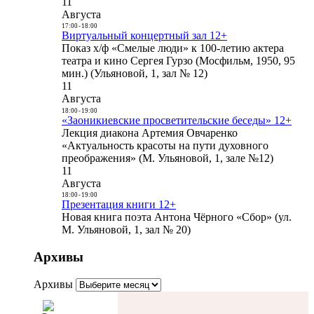
11
Августа
17:00
-
18:00
Виртуальный концертный зал 12+
Показ х/ф «Смелые люди» к 100-летию актера
театра и кино Сергея Гурзо (Мосфильм, 1950, 95
мин.) (Ульяновой, 1, зал № 12)
11
Августа
18:00
-
19:00
«Заоникиевские просветительские беседы» 12+
Лекция диакона Артемия Овчаренко
«Актуальность красоты на пути духовного
преображения» (М. Ульяновой, 1, зале №12)
11
Августа
18:00
-
19:00
Презентация книги 12+
Новая книга поэта Антона Чёрного «Сбор» (ул.
М. Ульяновой, 1, зал № 20)
Архивы
Архивы