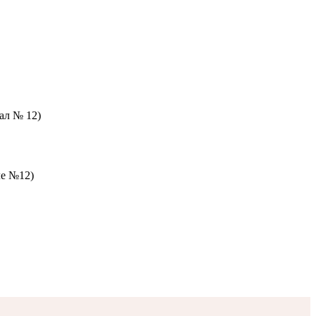
зал № 12)
ле №12)