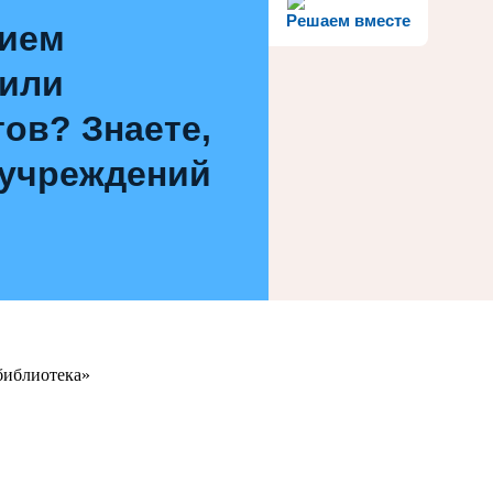
Решаем вместе
нием
 или
ов? Знаете,
 учреждений
библиотека»