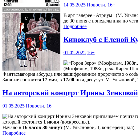
14.05.2025
Новости
,
16+
В арт-галерее «Атриум» (М. Ульян
до 30 июня с понедельника по четве
Подробнее
Киноклуб с Еленой К
01.05.2025
16+
(Мосфильм, 1988г., реж. Карен Шах
Фантасмагория абсурда или зашифрованное пророчество о соб
Занятие состоится
17 мая
, в
17.00
по адресу: ул. М. Ульяновой, 
На авторский концерт Ирины Зенковой
01.05.2025
Новости
,
16+
который состоится
1 июня
(воскресенье).
Начало в
16 часов 30 минут
(М. Ульяновой, 1, конференц-зал).
Подробнее