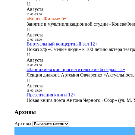
11
Августа
12:00
-
13:00
«КоневаФильм» 6+
Занятие в мультипликационной студии «КоневаФиль
11
Августа
17:00
-
18:00
Виртуальный концертный зал 12+
Показ х/ф «Смелые люди» к 100-летию актера театра
11
Августа
18:00
-
19:00
«Заоникиевские просветительские беседы» 12+
Лекция диакона Артемия Овчаренко «Актуальность 
11
Августа
18:00
-
19:00
Презентация книги 12+
Новая книга поэта Антона Чёрного «Сбор» (ул. М. У
Архивы
Архивы