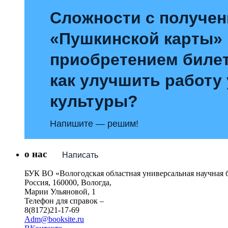
Сложности с получе
«Пушкинской карты»
приобретением билет
как улучшить работу
культуры?
Напишите — решим!
о нас
Написать
БУК ВО «Вологодская областная универсальная научная 
Россия, 160000, Вологда,
Марии Ульяновой, 1
Телефон для справок –
8(8172)21-17-69
Adm@booksite.ru