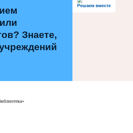
Решаем вместе
нием
 или
ов? Знаете,
 учреждений
библиотека»