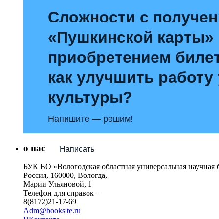
Сложности с получе
«Пушкинской карты»
приобретением билет
как улучшить работу
культуры?
Напишите — решим!
о нас
Написать
БУК ВО «Вологодская областная универсальная научная 
Россия, 160000, Вологда,
Марии Ульяновой, 1
Телефон для справок –
8(8172)21-17-69
Adm@booksite.ru