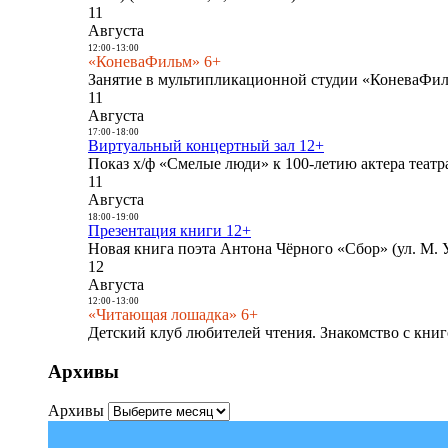
11
Августа
12:00
-
13:00
«КоневаФильм» 6+
Занятие в мультипликационной студии «КоневаФиль
11
Августа
17:00
-
18:00
Виртуальный концертный зал 12+
Показ х/ф «Смелые люди» к 100-летию актера театра
11
Августа
18:00
-
19:00
Презентация книги 12+
Новая книга поэта Антона Чёрного «Сбор» (ул. М. У
12
Августа
12:00
-
13:00
«Читающая лошадка» 6+
Детский клуб любителей чтения. Знакомство с книг
Архивы
Архивы