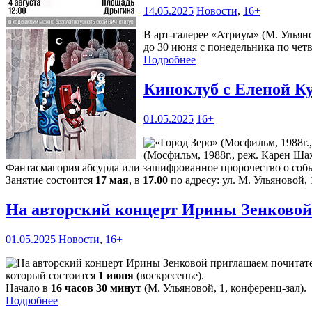
14.05.2025
Новости
,
16+
В арт-галерее «Атриум» (М. Ульян
до 30 июня с понедельника по четве
Подробнее
Киноклуб с Еленой К
01.05.2025
16+
(Мосфильм, 1988г., реж. Карен Шах
Фантасмагория абсурда или зашифрованное пророчество о соб
Занятие состоится
17 мая
, в
17.00
по адресу: ул. М. Ульяновой, 
На авторский концерт Ирины Зенковой
01.05.2025
Новости
,
16+
который состоится
1 июня
(воскресенье).
Начало в
16 часов 30 минут
(М. Ульяновой, 1, конференц-зал).
Подробнее