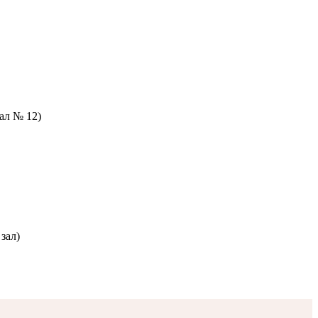
зал № 12)
зал)