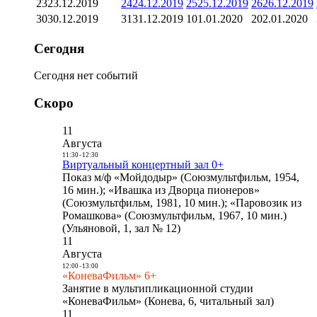
23
23.12.2019
24
24.12.2019
25
25.12.2019
26
26.12.2019
30
30.12.2019
31
31.12.2019
1
01.01.2020
2
02.01.2020
Сегодня
Сегодня нет событий
Скоро
11
Августа
11:30
-
12:30
Виртуальный концертный зал 0+
Показ м/ф «Мойдодыр» (Союзмультфильм, 1954,
16 мин.); «Ивашка из Дворца пионеров»
(Союзмультфильм, 1981, 10 мин.); «Паровозик из
Ромашкова» (Союзмультфильм, 1967, 10 мин.)
(Ульяновой, 1, зал № 12)
11
Августа
12:00
-
13:00
«КоневаФильм» 6+
Занятие в мультипликационной студии
«КоневаФильм» (Конева, 6, читальный зал)
11