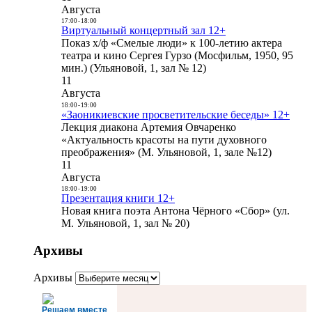
Августа
17:00
-
18:00
Виртуальный концертный зал 12+
Показ х/ф «Смелые люди» к 100-летию актера
театра и кино Сергея Гурзо (Мосфильм, 1950, 95
мин.) (Ульяновой, 1, зал № 12)
11
Августа
18:00
-
19:00
«Заоникиевские просветительские беседы» 12+
Лекция диакона Артемия Овчаренко
«Актуальность красоты на пути духовного
преображения» (М. Ульяновой, 1, зале №12)
11
Августа
18:00
-
19:00
Презентация книги 12+
Новая книга поэта Антона Чёрного «Сбор» (ул.
М. Ульяновой, 1, зал № 20)
Архивы
Архивы
Решаем вместе