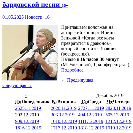
бардовской песни
16+
01.05.2025
Новости
,
16+
Приглашаем вологжан на
авторский концерт Ирины
Зенковой «Когда все коты
превратятся в драконов»,
который состоится
1 июня
(воскресенье).
Начало в
16 часов 30 минут
(М. Ульяновой, 1, конференц-зал).
Подробнее
← Предыдущая
Следующая →
<
Декабрь 2019
Пн
Понедельник
Вт
Вторник
Ср
Среда
Чт
Четверг
25
25.11.2019
26
26.11.2019
27
27.11.2019
28
28.11.2019
2
02.12.2019
3
03.12.2019
4
04.12.2019
5
05.12.2019
9
09.12.2019
10
10.12.2019
11
11.12.2019
12
12.12.2019
16
16.12.2019
17
17.12.2019
18
18.12.2019
19
19.12.2019