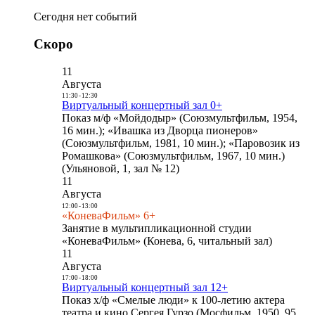
Сегодня нет событий
Скоро
11
Августа
11:30
-
12:30
Виртуальный концертный зал 0+
Показ м/ф «Мойдодыр» (Союзмультфильм, 1954,
16 мин.); «Ивашка из Дворца пионеров»
(Союзмультфильм, 1981, 10 мин.); «Паровозик из
Ромашкова» (Союзмультфильм, 1967, 10 мин.)
(Ульяновой, 1, зал № 12)
11
Августа
12:00
-
13:00
«КоневаФильм» 6+
Занятие в мультипликационной студии
«КоневаФильм» (Конева, 6, читальный зал)
11
Августа
17:00
-
18:00
Виртуальный концертный зал 12+
Показ х/ф «Смелые люди» к 100-летию актера
театра и кино Сергея Гурзо (Мосфильм, 1950, 95