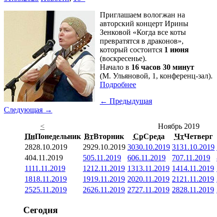
Приглашаем вологжан на
авторский концерт Ирины
Зенковой «Когда все коты
превратятся в драконов»,
который состоится
1 июня
(воскресенье).
Начало в
16 часов 30 минут
(М. Ульяновой, 1, конференц-зал).
Подробнее
← Предыдущая
Следующая →
<
Ноябрь 2019
Пн
Понедельник
Вт
Вторник
Ср
Среда
Чт
Четверг
28
28.10.2019
29
29.10.2019
30
30.10.2019
31
31.10.2019
4
04.11.2019
5
05.11.2019
6
06.11.2019
7
07.11.2019
11
11.11.2019
12
12.11.2019
13
13.11.2019
14
14.11.2019
18
18.11.2019
19
19.11.2019
20
20.11.2019
21
21.11.2019
25
25.11.2019
26
26.11.2019
27
27.11.2019
28
28.11.2019
Сегодня