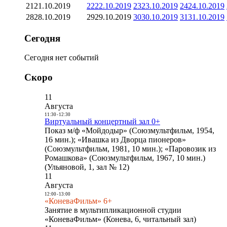
21
21.10.2019
22
22.10.2019
23
23.10.2019
24
24.10.2019
28
28.10.2019
29
29.10.2019
30
30.10.2019
31
31.10.2019
Сегодня
Сегодня нет событий
Скоро
11
Августа
11:30
-
12:30
Виртуальный концертный зал 0+
Показ м/ф «Мойдодыр» (Союзмультфильм, 1954,
16 мин.); «Ивашка из Дворца пионеров»
(Союзмультфильм, 1981, 10 мин.); «Паровозик из
Ромашкова» (Союзмультфильм, 1967, 10 мин.)
(Ульяновой, 1, зал № 12)
11
Августа
12:00
-
13:00
«КоневаФильм» 6+
Занятие в мультипликационной студии
«КоневаФильм» (Конева, 6, читальный зал)