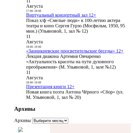
11
Августа
17:00
-
18:00
Виртуальный концертный зал 12+
Показ х/ф «Смелые люди» к 100-летию актера
театра и кино Сергея Гурзо (Мосфильм, 1950, 95
мин.) (Ульяновой, 1, зал № 12)
11
Августа
18:00
-
19:00
«Заоникиевские просветительские беседы» 12+
Лекция диакона Артемия Овчаренко
«Актуальность красоты на пути духовного
преображения» (М. Ульяновой, 1, зале №12)
11
Августа
18:00
-
19:00
Презентация книги 12+
Новая книга поэта Антона Чёрного «Сбор» (ул.
М. Ульяновой, 1, зал № 20)
Архивы
Архивы