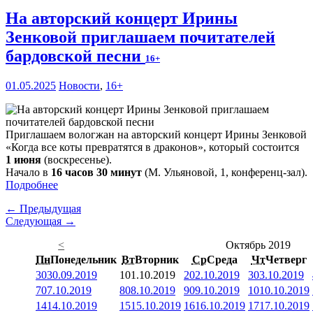
На авторский концерт Ирины
Зенковой приглашаем почитателей
бардовской песни
16+
01.05.2025
Новости
,
16+
Приглашаем вологжан на авторский концерт Ирины Зенковой
«Когда все коты превратятся в драконов», который состоится
1 июня
(воскресенье).
Начало в
16 часов 30 минут
(М. Ульяновой, 1, конференц-зал).
Подробнее
← Предыдущая
Следующая →
<
Октябрь 2019
Пн
Понедельник
Вт
Вторник
Ср
Среда
Чт
Четверг
30
30.09.2019
1
01.10.2019
2
02.10.2019
3
03.10.2019
7
07.10.2019
8
08.10.2019
9
09.10.2019
10
10.10.2019
14
14.10.2019
15
15.10.2019
16
16.10.2019
17
17.10.2019