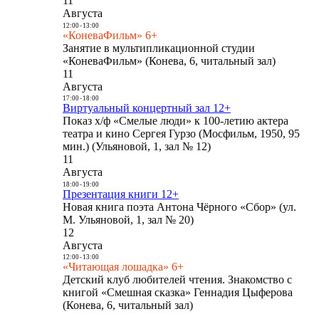
11
Августа
12:00
-
13:00
«КоневаФильм» 6+
Занятие в мультипликационной студии
«КоневаФильм» (Конева, 6, читальный зал)
11
Августа
17:00
-
18:00
Виртуальный концертный зал 12+
Показ х/ф «Смелые люди» к 100-летию актера
театра и кино Сергея Гурзо (Мосфильм, 1950, 95
мин.) (Ульяновой, 1, зал № 12)
11
Августа
18:00
-
19:00
Презентация книги 12+
Новая книга поэта Антона Чёрного «Сбор» (ул.
М. Ульяновой, 1, зал № 20)
12
Августа
12:00
-
13:00
«Читающая лошадка» 6+
Детский клуб любителей чтения. Знакомство с
книгой «Смешная сказка» Геннадия Цыферова
(Конева, 6, читальный зал)