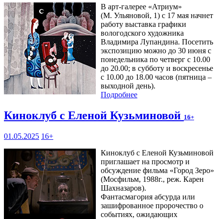
В арт-галерее «Атриум»
(М. Ульяновой, 1) с 17 мая начнет
работу выставка графики
вологодского художника
Владимира Лупандина. Посетить
экспозицию можно до 30 июня с
понедельника по четверг с 10.00
до 20.00; в субботу и воскресенье
с 10.00 до 18.00 часов (пятница –
выходной день).
Подробнее
Киноклуб с Еленой Кузьминовой
16+
01.05.2025
16+
Киноклуб с Еленой Кузьминовой
приглашает на просмотр и
обсуждение фильма «Город Зеро»
(Мосфильм, 1988г., реж. Карен
Шахназаров).
Фантасмагория абсурда или
зашифрованное пророчество о
событиях, ожидающих