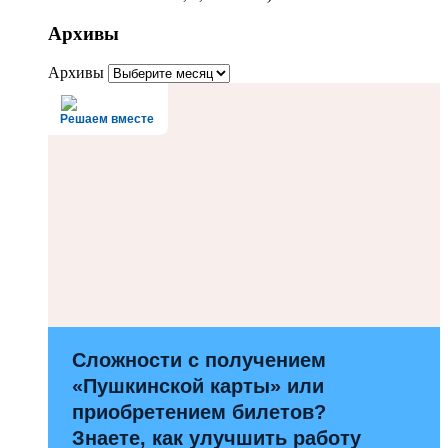
Архивы
Архивы
Решаем вместе
Сложности с получением
«Пушкинской карты» или
приобретением билетов?
Знаете, как улучшить работу