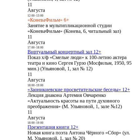
11
Августа
12:00
-
13:00
«КоневаФильм» 6+
Занятие в мультипликационной студии
«КоневаФильм» (Конева, 6, читальный зал)
11
Августа
17:00
-
18:00
Виртуальный концертный зал 12+
Показ х/ф «Смелые люди» к 100-летию актера
театра и кино Сергея Гурзо (Мосфильм, 1950, 95
мин.) (Ульяновой, 1, зал № 12)
11
Августа
18:00
-
19:00
«Заоникиевские просветительские беседы» 12+
Лекция диакона Артемия Овчаренко
«Актуальность красоты на пути духовного
преображения» (М. Ульяновой, 1, зале №12)
11
Августа
18:00
-
19:00
Презентация книги 12+
Новая книга поэта Антона Чёрного «Сбор» (ул.
М. Ульяновой, 1, зал № 20)