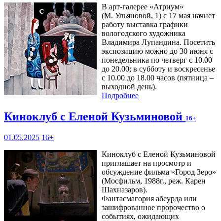
В арт-галерее «Атриум»
(М. Ульяновой, 1) с 17 мая начнет
работу выставка графики
вологодского художника
Владимира Лупандина. Посетить
экспозицию можно до 30 июня с
понедельника по четверг с 10.00
до 20.00; в субботу и воскресенье
с 10.00 до 18.00 часов (пятница –
выходной день).
Подробнее
Киноклуб с Еленой Кузьминовой
16+
01.05.2025
16+
Киноклуб с Еленой Кузьминовой
приглашает на просмотр и
обсуждение фильма «Город Зеро»
(Мосфильм, 1988г., реж. Карен
Шахназаров).
Фантасмагория абсурда или
зашифрованное пророчество о
событиях, ожидающих