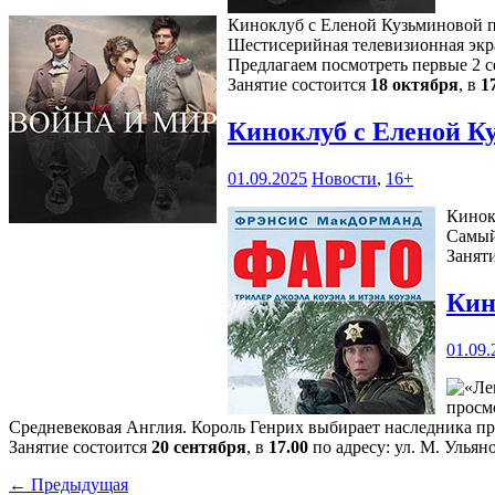
Киноклуб с Еленой Кузьминовой пр
Шестисерийная телевизионная экра
Предлагаем посмотреть первые 2 с
Занятие состоится
18 октября
, в
1
Киноклуб с Еленой К
01.09.2025
Новости
,
16+
Кинок
Самый
Занят
Кин
01.09.
просм
Средневековая Англия. Король Генрих выбирает наследника п
Занятие состоится
20 сентября
, в
17.00
по адресу: ул. М. Ульяно
← Предыдущая