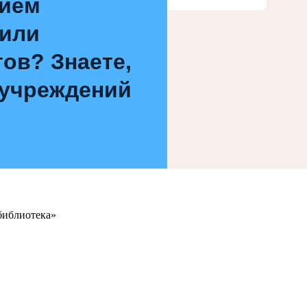
нием
 или
ов? Знаете,
 учреждений
библиотека»