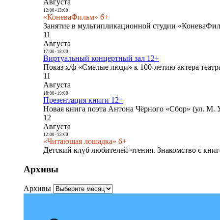
Августа
12:00
-
13:00
«КоневаФильм» 6+
Занятие в мультипликационной студии «КоневаФиль
11
Августа
17:00
-
18:00
Виртуальный концертный зал 12+
Показ х/ф «Смелые люди» к 100-летию актера театра
11
Августа
18:00
-
19:00
Презентация книги 12+
Новая книга поэта Антона Чёрного «Сбор» (ул. М. У
12
Августа
12:00
-
13:00
«Читающая лошадка» 6+
Детский клуб любителей чтения. Знакомство с книг
Архивы
Архивы