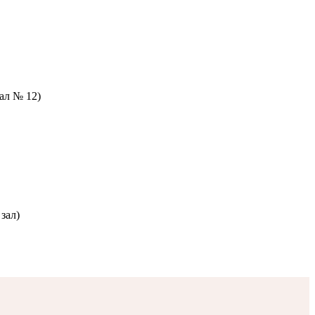
зал № 12)
зал)