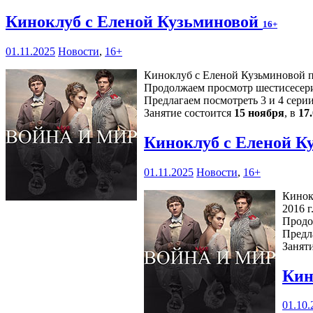
Киноклуб с Еленой Кузьминовой
16+
01.11.2025
Новости
,
16+
Киноклуб с Еленой Кузьминовой пр
Продолжаем просмотр шестисесери
Предлагаем посмотреть 3 и 4 серии
Занятие состоится
15 ноября
, в
17
Киноклуб с Еленой К
01.11.2025
Новости
,
16+
Кинок
2016 г.
Продо
Предл
Занят
Кин
01.10.