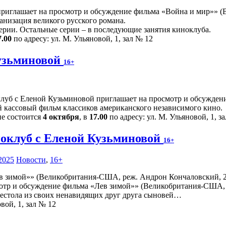
иглашает на просмотр и обсуждение фильма «Война и мир»» (Ве
низация великого русского романа.
ерии. Остальные серии – в последующие занятия киноклуба.
7.00
по адресу: ул. М. Ульяновой, 1, зал № 12
узьминовой
16+
луб с Еленой Кузьминовой приглашает на просмотр и обсуждени
 кассовый фильм классиков американского независимого кино.
ие состоится
4 октября
, в
17.00
по адресу: ул. М. Ульяновой, 1, з
оклуб с Еленой Кузьминовой
16+
2025
Новости
,
16+
отр и обсуждение фильма «Лев зимой»» (Великобритания-США, р
рестола из своих ненавидящих друг друга сыновей…
вой, 1, зал № 12