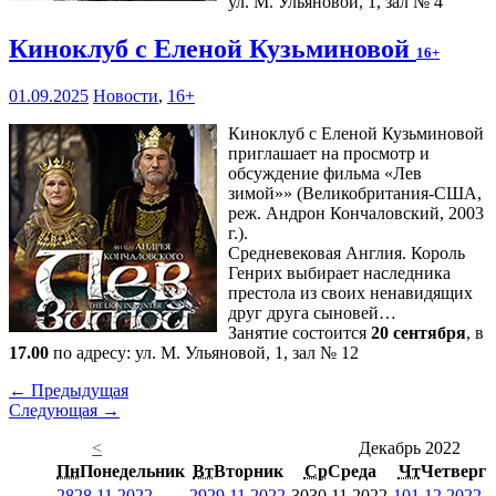
ул. М. Ульяновой, 1, зал № 4
Киноклуб с Еленой Кузьминовой
16+
01.09.2025
Новости
,
16+
Киноклуб с Еленой Кузьминовой
приглашает на просмотр и
обсуждение фильма «Лев
зимой»» (Великобритания-США,
реж. Андрон Кончаловский, 2003
г.).
Средневековая Англия. Король
Генрих выбирает наследника
престола из своих ненавидящих
друг друга сыновей…
Занятие состоится
20 сентября
, в
17.00
по адресу: ул. М. Ульяновой, 1, зал № 12
← Предыдущая
Следующая →
<
Декабрь 2022
Пн
Понедельник
Вт
Вторник
Ср
Среда
Чт
Четверг
28
28.11.2022
29
29.11.2022
30
30.11.2022
1
01.12.2022