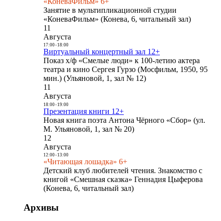
«КоневаФильм» 6+
Занятие в мультипликационной студии
«КоневаФильм» (Конева, 6, читальный зал)
11
Августа
17:00
-
18:00
Виртуальный концертный зал 12+
Показ х/ф «Смелые люди» к 100-летию актера
театра и кино Сергея Гурзо (Мосфильм, 1950, 95
мин.) (Ульяновой, 1, зал № 12)
11
Августа
18:00
-
19:00
Презентация книги 12+
Новая книга поэта Антона Чёрного «Сбор» (ул.
М. Ульяновой, 1, зал № 20)
12
Августа
12:00
-
13:00
«Читающая лошадка» 6+
Детский клуб любителей чтения. Знакомство с
книгой «Смешная сказка» Геннадия Цыферова
(Конева, 6, читальный зал)
Архивы