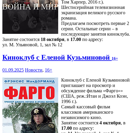
Том Харпер, 2016 г.).
Шестисерийная телевизионная
экранизация великого русского
романа.
Предлагаем посмотреть первые 2
серии. Остальные серии – в
последующие занятия киноклуба.
Занятие состоится
18 октября
, в
17.00
по адресу:
ул. М. Ульяновой, 1, зал № 12
Киноклуб с Еленой Кузьминовой
16+
01.09.2025
Новости
,
16+
Киноклуб с Еленой Кузьминовой
приглашает на просмотр и
обсуждение фильма «Фарго»»
(США, реж.:Итан и Джоэл Коэн,
1996 г.).
Самый кассовый фильм
классиков американского
независимого кино.
Занятие состоится
4 октября
, в
17.00
по адресу: