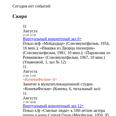
Сегодня нет событий
Скоро
11
Августа
11:30
-
12:30
Виртуальный концертный зал 0+
Показ м/ф «Мойдодыр» (Союзмультфильм, 1954,
16 мин.); «Ивашка из Дворца пионеров»
(Союзмультфильм, 1981, 10 мин.); «Паровозик из
Ромашкова» (Союзмультфильм, 1967, 10 мин.)
(Ульяновой, 1, зал № 12)
11
Августа
12:00
-
13:00
«КоневаФильм» 6+
Занятие в мультипликационной студии
«КоневаФильм» (Конева, 6, читальный зал)
11
Августа
17:00
-
18:00
Виртуальный концертный зал 12+
Показ х/ф «Смелые люди» к 100-летию актера
театра и кино Сергея Гурзо (Мосфильм, 1950, 95