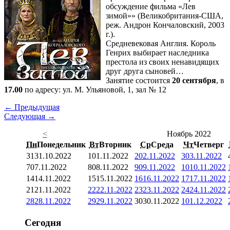
обсуждение фильма «Лев
зимой»» (Великобритания-США,
реж. Андрон Кончаловский, 2003
г.).
Средневековая Англия. Король
Генрих выбирает наследника
престола из своих ненавидящих
друг друга сыновей…
Занятие состоится
20 сентября
, в
17.00
по адресу: ул. М. Ульяновой, 1, зал № 12
← Предыдущая
Следующая →
<
Ноябрь 2022
Пн
Понедельник
Вт
Вторник
Ср
Среда
Чт
Четверг
31
31.10.2022
1
01.11.2022
2
02.11.2022
3
03.11.2022
7
07.11.2022
8
08.11.2022
9
09.11.2022
10
10.11.2022
14
14.11.2022
15
15.11.2022
16
16.11.2022
17
17.11.2022
21
21.11.2022
22
22.11.2022
23
23.11.2022
24
24.11.2022
28
28.11.2022
29
29.11.2022
30
30.11.2022
1
01.12.2022
Сегодня