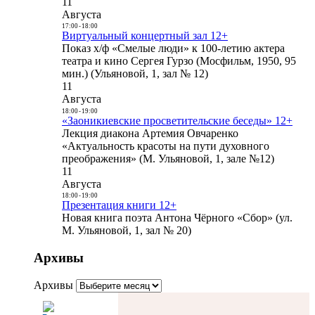
11
Августа
17:00
-
18:00
Виртуальный концертный зал 12+
Показ х/ф «Смелые люди» к 100-летию актера
театра и кино Сергея Гурзо (Мосфильм, 1950, 95
мин.) (Ульяновой, 1, зал № 12)
11
Августа
18:00
-
19:00
«Заоникиевские просветительские беседы» 12+
Лекция диакона Артемия Овчаренко
«Актуальность красоты на пути духовного
преображения» (М. Ульяновой, 1, зале №12)
11
Августа
18:00
-
19:00
Презентация книги 12+
Новая книга поэта Антона Чёрного «Сбор» (ул.
М. Ульяновой, 1, зал № 20)
Архивы
Архивы