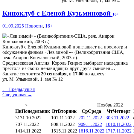
ул. М. Ульяновой, 1, зал № 4
Киноклуб с Еленой Кузьминовой
16+
01.09.2025
Новости
,
16+
Киноклуб с Еленой Кузьминовой приглашает на просмотр и
обсуждение фильма «Лев зимой»» (Великобритания-США,
реж. Андрон Кончаловский, 2003 г.).
Средневековая Англия. Король Генрих выбирает наследника
престола из своих ненавидящих друг друга сыновей…
Занятие состоится
20 сентября
, в
17.00
по адресу:
ул. М. Ульяновой, 1, зал № 12
← Предыдущая
Следующая →
<
Ноябрь 2022
Пн
Понедельник
Вт
Вторник
Ср
Среда
Чт
Четверг
31
31.10.2022
1
01.11.2022
2
02.11.2022
3
03.11.2022
7
07.11.2022
8
08.11.2022
9
09.11.2022
10
10.11.2022
14
14.11.2022
15
15.11.2022
16
16.11.2022
17
17.11.2022