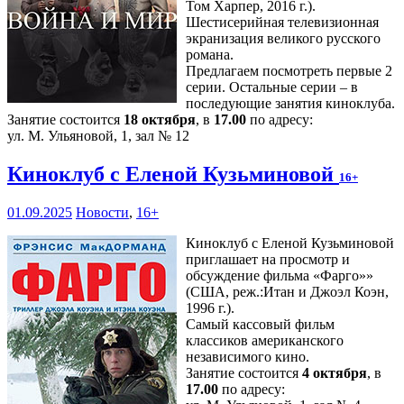
Том Харпер, 2016 г.).
Шестисерийная телевизионная
экранизация великого русского
романа.
Предлагаем посмотреть первые 2
серии. Остальные серии – в
последующие занятия киноклуба.
Занятие состоится
18 октября
, в
17.00
по адресу:
ул. М. Ульяновой, 1, зал № 12
Киноклуб с Еленой Кузьминовой
16+
01.09.2025
Новости
,
16+
Киноклуб с Еленой Кузьминовой
приглашает на просмотр и
обсуждение фильма «Фарго»»
(США, реж.:Итан и Джоэл Коэн,
1996 г.).
Самый кассовый фильм
классиков американского
независимого кино.
Занятие состоится
4 октября
, в
17.00
по адресу: