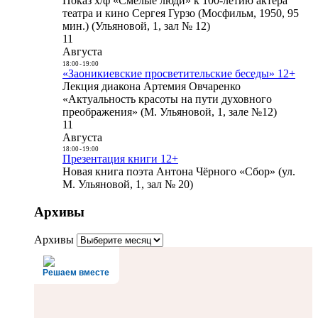
Показ х/ф «Смелые люди» к 100-летию актера
театра и кино Сергея Гурзо (Мосфильм, 1950, 95
мин.) (Ульяновой, 1, зал № 12)
11
Августа
18:00
-
19:00
«Заоникиевские просветительские беседы» 12+
Лекция диакона Артемия Овчаренко
«Актуальность красоты на пути духовного
преображения» (М. Ульяновой, 1, зале №12)
11
Августа
18:00
-
19:00
Презентация книги 12+
Новая книга поэта Антона Чёрного «Сбор» (ул.
М. Ульяновой, 1, зал № 20)
Архивы
Архивы
Решаем вместе