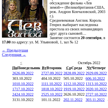
обсуждение фильма «Лев
зимой»» (Великобритания-США,
реж. Андрон Кончаловский, 2003
г.).
Средневековая Англия. Король
Генрих выбирает наследника
престола из своих ненавидящих
друг друга сыновей…
Занятие состоится
20 сентября
, в
17.00
по адресу: ул. М. Ульяновой, 1, зал № 12
← Предыдущая
Следующая →
<
Октябрь 2022
Пн
Понедельник
Вт
Вторник
Ср
Среда
Чт
Четверг
26
26.09.2022
27
27.09.2022
28
28.09.2022
29
29.09.2022
3
03.10.2022
4
04.10.2022
5
05.10.2022
6
06.10.2022
10
10.10.2022
11
11.10.2022
12
12.10.2022
13
13.10.2022
17
17.10.2022
18
18.10.2022
19
19.10.2022
20
20.10.2022
24
24.10.2022
25
25.10.2022
26
26.10.2022
27
27.10.2022
31
31.10.2022
1
01.11.2022
2
02.11.2022
3
03.11.2022