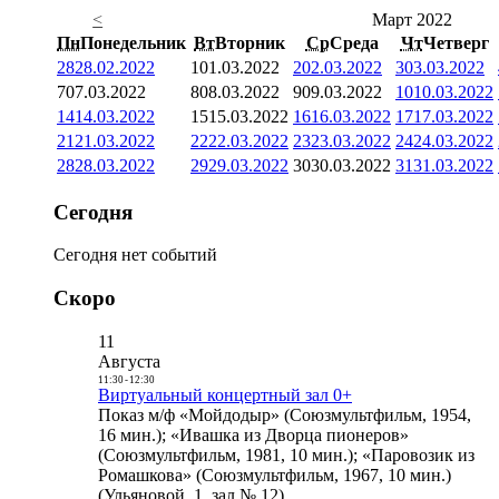
<
Март 2022
Пн
Понедельник
Вт
Вторник
Ср
Среда
Чт
Четверг
28
28.02.2022
1
01.03.2022
2
02.03.2022
3
03.03.2022
7
07.03.2022
8
08.03.2022
9
09.03.2022
10
10.03.2022
14
14.03.2022
15
15.03.2022
16
16.03.2022
17
17.03.2022
21
21.03.2022
22
22.03.2022
23
23.03.2022
24
24.03.2022
28
28.03.2022
29
29.03.2022
30
30.03.2022
31
31.03.2022
Сегодня
Сегодня нет событий
Скоро
11
Августа
11:30
-
12:30
Виртуальный концертный зал 0+
Показ м/ф «Мойдодыр» (Союзмультфильм, 1954,
16 мин.); «Ивашка из Дворца пионеров»
(Союзмультфильм, 1981, 10 мин.); «Паровозик из
Ромашкова» (Союзмультфильм, 1967, 10 мин.)
(Ульяновой, 1, зал № 12)