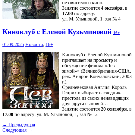
независимого кино.
Занятие состоится
4 октября
, в
17.00
по адресу:
ул. М. Ульяновой, 1, зал № 4
Киноклуб с Еленой Кузьминовой
16+
01.09.2025
Новости
,
16+
Киноклуб с Еленой Кузьминовой
приглашает на просмотр и
обсуждение фильма «Лев
зимой»» (Великобритания-США,
реж. Андрон Кончаловский, 2003
г.).
Средневековая Англия. Король
Генрих выбирает наследника
престола из своих ненавидящих
друг друга сыновей…
Занятие состоится
20 сентября
, в
17.00
по адресу: ул. М. Ульяновой, 1, зал № 12
← Предыдущая
Следующая →