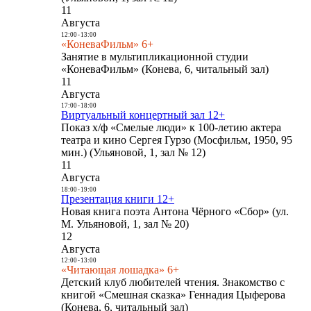
11
Августа
12:00
-
13:00
«КоневаФильм» 6+
Занятие в мультипликационной студии
«КоневаФильм» (Конева, 6, читальный зал)
11
Августа
17:00
-
18:00
Виртуальный концертный зал 12+
Показ х/ф «Смелые люди» к 100-летию актера
театра и кино Сергея Гурзо (Мосфильм, 1950, 95
мин.) (Ульяновой, 1, зал № 12)
11
Августа
18:00
-
19:00
Презентация книги 12+
Новая книга поэта Антона Чёрного «Сбор» (ул.
М. Ульяновой, 1, зал № 20)
12
Августа
12:00
-
13:00
«Читающая лошадка» 6+
Детский клуб любителей чтения. Знакомство с
книгой «Смешная сказка» Геннадия Цыферова
(Конева, 6, читальный зал)