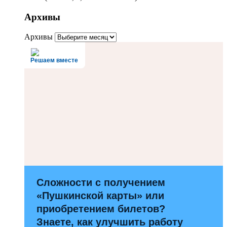
Архивы
Архивы
Решаем вместе
Сложности с получением
«Пушкинской карты» или
приобретением билетов?
Знаете, как улучшить работу