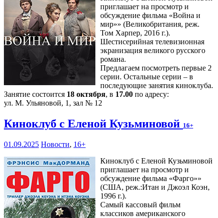
приглашает на просмотр и
обсуждение фильма «Война и
мир»» (Великобритания, реж.
Том Харпер, 2016 г.).
Шестисерийная телевизионная
экранизация великого русского
романа.
Предлагаем посмотреть первые 2
серии. Остальные серии – в
последующие занятия киноклуба.
Занятие состоится
18 октября
, в
17.00
по адресу:
ул. М. Ульяновой, 1, зал № 12
Киноклуб с Еленой Кузьминовой
16+
01.09.2025
Новости
,
16+
Киноклуб с Еленой Кузьминовой
приглашает на просмотр и
обсуждение фильма «Фарго»»
(США, реж.:Итан и Джоэл Коэн,
1996 г.).
Самый кассовый фильм
классиков американского