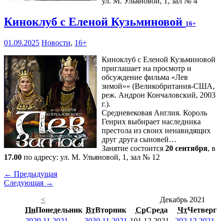
ул. М. Ульяновой, 1, зал № 4
Киноклуб с Еленой Кузьминовой
16+
01.09.2025
Новости
,
16+
Киноклуб с Еленой Кузьминовой
приглашает на просмотр и
обсуждение фильма «Лев
зимой»» (Великобритания-США,
реж. Андрон Кончаловский, 2003
г.).
Средневековая Англия. Король
Генрих выбирает наследника
престола из своих ненавидящих
друг друга сыновей…
Занятие состоится
20 сентября
, в
17.00
по адресу: ул. М. Ульяновой, 1, зал № 12
← Предыдущая
Следующая →
<
Декабрь 2021
Пн
Понедельник
Вт
Вторник
Ср
Среда
Чт
Четверг
29
29.11.2021
30
30.11.2021
1
01.12.2021
2
02.12.2021