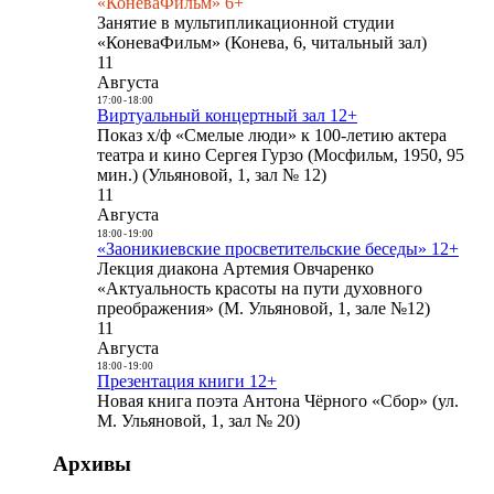
«КоневаФильм» 6+
Занятие в мультипликационной студии
«КоневаФильм» (Конева, 6, читальный зал)
11
Августа
17:00
-
18:00
Виртуальный концертный зал 12+
Показ х/ф «Смелые люди» к 100-летию актера
театра и кино Сергея Гурзо (Мосфильм, 1950, 95
мин.) (Ульяновой, 1, зал № 12)
11
Августа
18:00
-
19:00
«Заоникиевские просветительские беседы» 12+
Лекция диакона Артемия Овчаренко
«Актуальность красоты на пути духовного
преображения» (М. Ульяновой, 1, зале №12)
11
Августа
18:00
-
19:00
Презентация книги 12+
Новая книга поэта Антона Чёрного «Сбор» (ул.
М. Ульяновой, 1, зал № 20)
Архивы