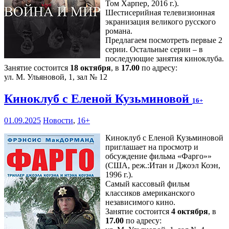
Том Харпер, 2016 г.).
Шестисерийная телевизионная
экранизация великого русского
романа.
Предлагаем посмотреть первые 2
серии. Остальные серии – в
последующие занятия киноклуба.
Занятие состоится
18 октября
, в
17.00
по адресу:
ул. М. Ульяновой, 1, зал № 12
Киноклуб с Еленой Кузьминовой
16+
01.09.2025
Новости
,
16+
Киноклуб с Еленой Кузьминовой
приглашает на просмотр и
обсуждение фильма «Фарго»»
(США, реж.:Итан и Джоэл Коэн,
1996 г.).
Самый кассовый фильм
классиков американского
независимого кино.
Занятие состоится
4 октября
, в
17.00
по адресу: