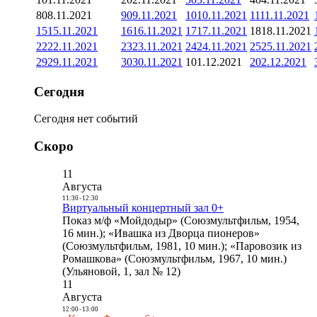
8
08.11.2021
9
09.11.2021
10
10.11.2021
11
11.11.2021
15
15.11.2021
16
16.11.2021
17
17.11.2021
18
18.11.2021
22
22.11.2021
23
23.11.2021
24
24.11.2021
25
25.11.2021
29
29.11.2021
30
30.11.2021
1
01.12.2021
2
02.12.2021
Сегодня
Сегодня нет событий
Скоро
11
Августа
11:30
-
12:30
Виртуальный концертный зал 0+
Показ м/ф «Мойдодыр» (Союзмультфильм, 1954,
16 мин.); «Ивашка из Дворца пионеров»
(Союзмультфильм, 1981, 10 мин.); «Паровозик из
Ромашкова» (Союзмультфильм, 1967, 10 мин.)
(Ульяновой, 1, зал № 12)
11
Августа
12:00
-
13:00