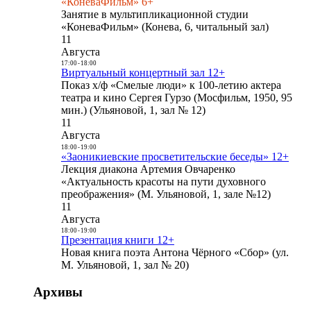
«КоневаФильм» 6+
Занятие в мультипликационной студии
«КоневаФильм» (Конева, 6, читальный зал)
11
Августа
17:00
-
18:00
Виртуальный концертный зал 12+
Показ х/ф «Смелые люди» к 100-летию актера
театра и кино Сергея Гурзо (Мосфильм, 1950, 95
мин.) (Ульяновой, 1, зал № 12)
11
Августа
18:00
-
19:00
«Заоникиевские просветительские беседы» 12+
Лекция диакона Артемия Овчаренко
«Актуальность красоты на пути духовного
преображения» (М. Ульяновой, 1, зале №12)
11
Августа
18:00
-
19:00
Презентация книги 12+
Новая книга поэта Антона Чёрного «Сбор» (ул.
М. Ульяновой, 1, зал № 20)
Архивы