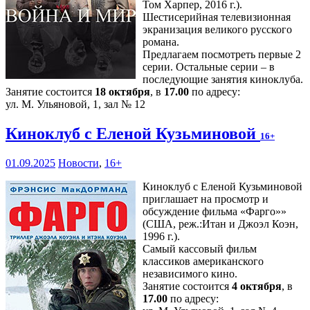
Том Харпер, 2016 г.).
Шестисерийная телевизионная
экранизация великого русского
романа.
Предлагаем посмотреть первые 2
серии. Остальные серии – в
последующие занятия киноклуба.
Занятие состоится
18 октября
, в
17.00
по адресу:
ул. М. Ульяновой, 1, зал № 12
Киноклуб с Еленой Кузьминовой
16+
01.09.2025
Новости
,
16+
Киноклуб с Еленой Кузьминовой
приглашает на просмотр и
обсуждение фильма «Фарго»»
(США, реж.:Итан и Джоэл Коэн,
1996 г.).
Самый кассовый фильм
классиков американского
независимого кино.
Занятие состоится
4 октября
, в
17.00
по адресу: