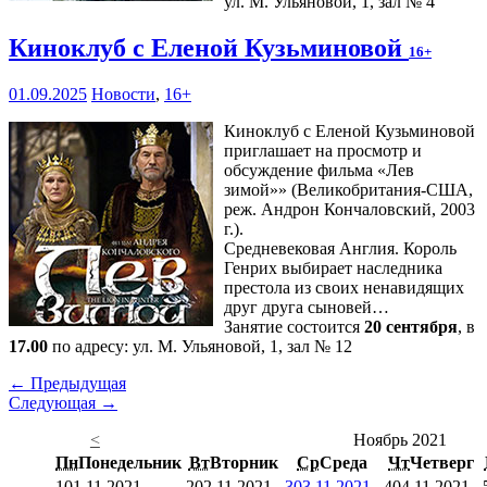
ул. М. Ульяновой, 1, зал № 4
Киноклуб с Еленой Кузьминовой
16+
01.09.2025
Новости
,
16+
Киноклуб с Еленой Кузьминовой
приглашает на просмотр и
обсуждение фильма «Лев
зимой»» (Великобритания-США,
реж. Андрон Кончаловский, 2003
г.).
Средневековая Англия. Король
Генрих выбирает наследника
престола из своих ненавидящих
друг друга сыновей…
Занятие состоится
20 сентября
, в
17.00
по адресу: ул. М. Ульяновой, 1, зал № 12
← Предыдущая
Следующая →
<
Ноябрь 2021
Пн
Понедельник
Вт
Вторник
Ср
Среда
Чт
Четверг
1
01.11.2021
2
02.11.2021
3
03.11.2021
4
04.11.2021