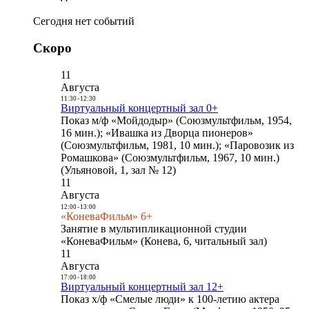
Сегодня нет событий
Скоро
11
Августа
11:30
-
12:30
Виртуальный концертный зал 0+
Показ м/ф «Мойдодыр» (Союзмультфильм, 1954,
16 мин.); «Ивашка из Дворца пионеров»
(Союзмультфильм, 1981, 10 мин.); «Паровозик из
Ромашкова» (Союзмультфильм, 1967, 10 мин.)
(Ульяновой, 1, зал № 12)
11
Августа
12:00
-
13:00
«КоневаФильм» 6+
Занятие в мультипликационной студии
«КоневаФильм» (Конева, 6, читальный зал)
11
Августа
17:00
-
18:00
Виртуальный концертный зал 12+
Показ х/ф «Смелые люди» к 100-летию актера