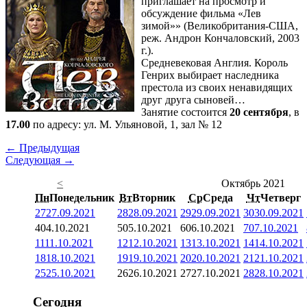
приглашает на просмотр и
обсуждение фильма «Лев
зимой»» (Великобритания-США,
реж. Андрон Кончаловский, 2003
г.).
Средневековая Англия. Король
Генрих выбирает наследника
престола из своих ненавидящих
друг друга сыновей…
Занятие состоится
20 сентября
, в
17.00
по адресу: ул. М. Ульяновой, 1, зал № 12
← Предыдущая
Следующая →
<
Октябрь 2021
Пн
Понедельник
Вт
Вторник
Ср
Среда
Чт
Четверг
27
27.09.2021
28
28.09.2021
29
29.09.2021
30
30.09.2021
4
04.10.2021
5
05.10.2021
6
06.10.2021
7
07.10.2021
11
11.10.2021
12
12.10.2021
13
13.10.2021
14
14.10.2021
18
18.10.2021
19
19.10.2021
20
20.10.2021
21
21.10.2021
25
25.10.2021
26
26.10.2021
27
27.10.2021
28
28.10.2021
Сегодня