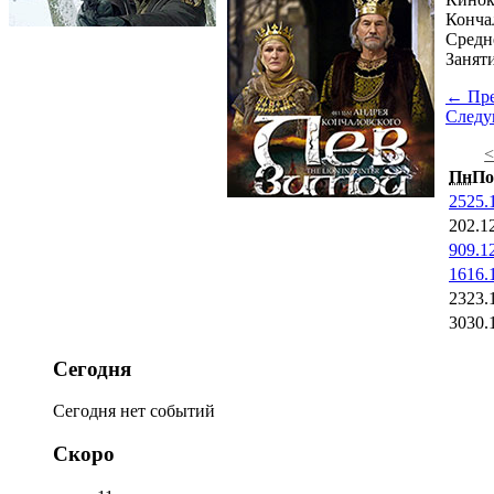
Кончал
Средн
Занят
← Пр
След
Пн
По
25
25.
2
02.1
9
09.1
16
16.
23
23.
30
30.
Сегодня
Сегодня нет событий
Скоро