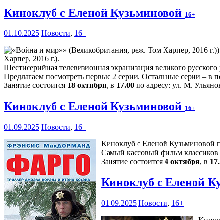
Киноклуб с Еленой Кузьминовой
16+
01.10.2025
Новости
,
16+
Харпер, 2016 г.).
Шестисерийная телевизионная экранизация великого русского 
Предлагаем посмотреть первые 2 серии. Остальные серии – в 
Занятие состоится
18 октября
, в
17.00
по адресу: ул. М. Ульянов
Киноклуб с Еленой Кузьминовой
16+
01.09.2025
Новости
,
16+
Киноклуб с Еленой Кузьминовой п
Самый кассовый фильм классиков 
Занятие состоится
4 октября
, в
17
Киноклуб с Еленой К
01.09.2025
Новости
,
16+
Кинок