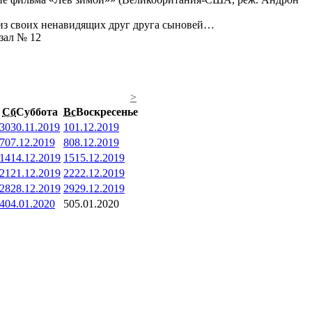
 из своих ненавидящих друг друга сыновей…
 зал № 12
>
Сб
Суббота
Вс
Воскресенье
30
30.11.2019
1
01.12.2019
7
07.12.2019
8
08.12.2019
14
14.12.2019
15
15.12.2019
21
21.12.2019
22
22.12.2019
28
28.12.2019
29
29.12.2019
4
04.01.2020
5
05.01.2020