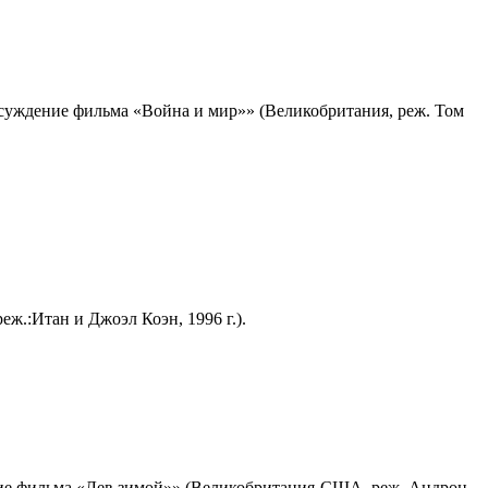
суждение фильма «Война и мир»» (Великобритания, реж. Том
.:Итан и Джоэл Коэн, 1996 г.).
ие фильма «Лев зимой»» (Великобритания-США, реж. Андрон