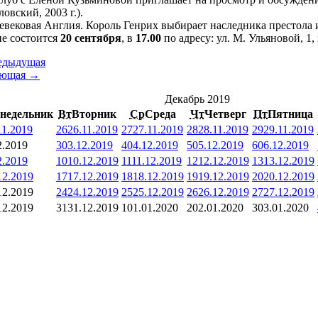
овский, 2003 г.).
евековая Англия. Король Генрих выбирает наследника престола
ие состоится
20 сентября
, в
17.00
по адресу: ул. М. Ульяновой, 1,
едыдущая
ующая →
<
Декабрь 2019
недельник
Вт
Вторник
Ср
Среда
Чт
Четверг
Пт
Пятница
11.2019
26
26.11.2019
27
27.11.2019
28
28.11.2019
29
29.11.2019
2.2019
3
03.12.2019
4
04.12.2019
5
05.12.2019
6
06.12.2019
2.2019
10
10.12.2019
11
11.12.2019
12
12.12.2019
13
13.12.2019
12.2019
17
17.12.2019
18
18.12.2019
19
19.12.2019
20
20.12.2019
12.2019
24
24.12.2019
25
25.12.2019
26
26.12.2019
27
27.12.2019
12.2019
31
31.12.2019
1
01.01.2020
2
02.01.2020
3
03.01.2020