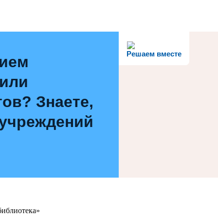
Решаем вместе
нием
 или
ов? Знаете,
 учреждений
библиотека»