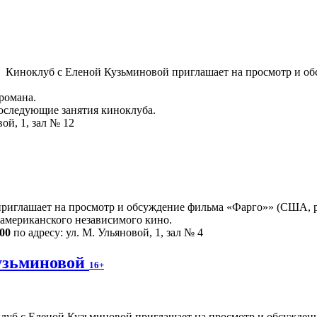
Киноклуб с Еленой Кузьминовой приглашает на просмотр и об
романа.
последующие занятия киноклуба.
ой, 1, зал № 12
риглашает на просмотр и обсуждение фильма «Фарго»» (США, реж
американского независимого кино.
.00
по адресу: ул. М. Ульяновой, 1, зал № 4
узьминовой
16+
луб с Еленой Кузьминовой приглашает на просмотр и обсужден