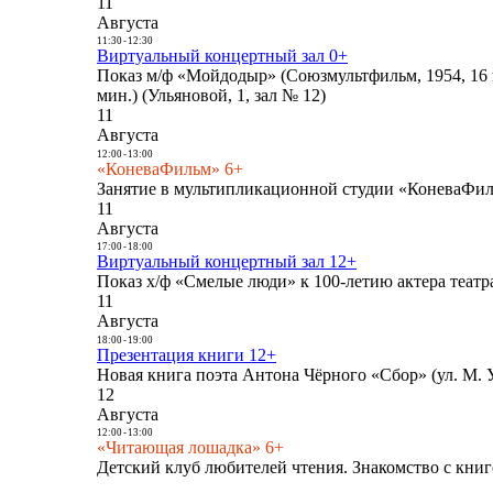
11
Августа
11:30
-
12:30
Виртуальный концертный зал 0+
Показ м/ф «Мойдодыр» (Союзмультфильм, 1954, 16 
мин.) (Ульяновой, 1, зал № 12)
11
Августа
12:00
-
13:00
«КоневаФильм» 6+
Занятие в мультипликационной студии «КоневаФиль
11
Августа
17:00
-
18:00
Виртуальный концертный зал 12+
Показ х/ф «Смелые люди» к 100-летию актера театра
11
Августа
18:00
-
19:00
Презентация книги 12+
Новая книга поэта Антона Чёрного «Сбор» (ул. М. У
12
Августа
12:00
-
13:00
«Читающая лошадка» 6+
Детский клуб любителей чтения. Знакомство с книг