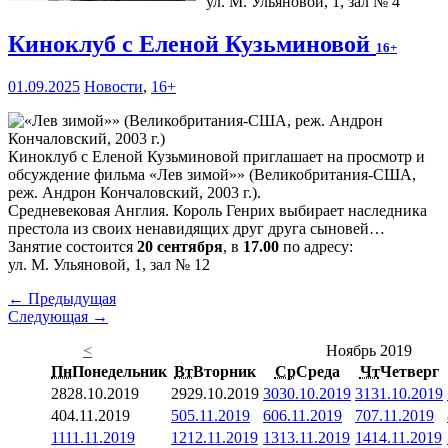
ул. М. Ульяновой, 1, зал № 4
Киноклуб с Еленой Кузьминовой
16+
01.09.2025
Новости
,
16+
Киноклуб с Еленой Кузьминовой приглашает на просмотр и
обсуждение фильма «Лев зимой»» (Великобритания-США,
реж. Андрон Кончаловский, 2003 г.).
Средневековая Англия. Король Генрих выбирает наследника
престола из своих ненавидящих друг друга сыновей…
Занятие состоится
20 сентября
, в
17.00
по адресу:
ул. М. Ульяновой, 1, зал № 12
← Предыдущая
Следующая →
<
Ноябрь 2019
Пн
Понедельник
Вт
Вторник
Ср
Среда
Чт
Четверг
28
28.10.2019
29
29.10.2019
30
30.10.2019
31
31.10.2019
4
04.11.2019
5
05.11.2019
6
06.11.2019
7
07.11.2019
11
11.11.2019
12
12.11.2019
13
13.11.2019
14
14.11.2019