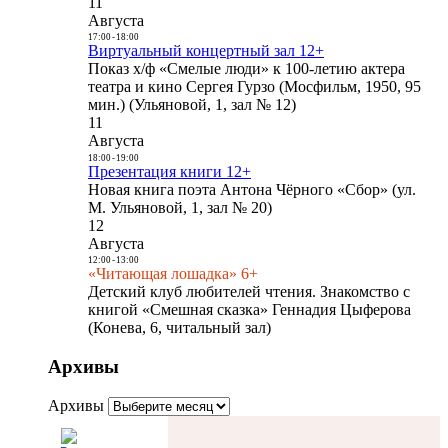
11
Августа
17:00
-
18:00
Виртуальный концертный зал 12+
Показ х/ф «Смелые люди» к 100-летию актера
театра и кино Сергея Гурзо (Мосфильм, 1950, 95
мин.) (Ульяновой, 1, зал № 12)
11
Августа
18:00
-
19:00
Презентация книги 12+
Новая книга поэта Антона Чёрного «Сбор» (ул.
М. Ульяновой, 1, зал № 20)
12
Августа
12:00
-
13:00
«Читающая лошадка» 6+
Детский клуб любителей чтения. Знакомство с
книгой «Смешная сказка» Геннадия Цыферова
(Конева, 6, читальный зал)
Архивы
Архивы