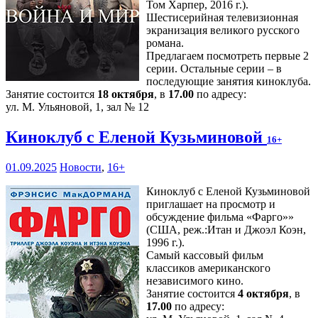
Том Харпер, 2016 г.).
Шестисерийная телевизионная
экранизация великого русского
романа.
Предлагаем посмотреть первые 2
серии. Остальные серии – в
последующие занятия киноклуба.
Занятие состоится
18 октября
, в
17.00
по адресу:
ул. М. Ульяновой, 1, зал № 12
Киноклуб с Еленой Кузьминовой
16+
01.09.2025
Новости
,
16+
Киноклуб с Еленой Кузьминовой
приглашает на просмотр и
обсуждение фильма «Фарго»»
(США, реж.:Итан и Джоэл Коэн,
1996 г.).
Самый кассовый фильм
классиков американского
независимого кино.
Занятие состоится
4 октября
, в
17.00
по адресу: