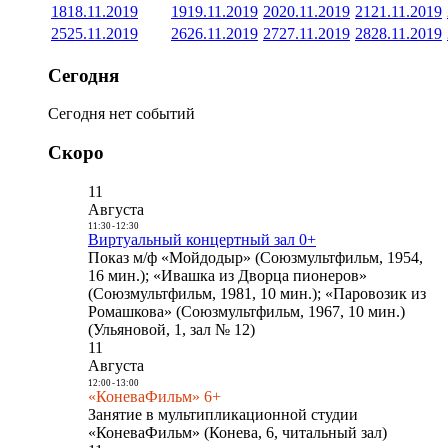
18
18.11.2019
19
19.11.2019
20
20.11.2019
21
21.11.2019
25
25.11.2019
26
26.11.2019
27
27.11.2019
28
28.11.2019
Сегодня
Сегодня нет событий
Скоро
11
Августа
11:30
-
12:30
Виртуальный концертный зал 0+
Показ м/ф «Мойдодыр» (Союзмультфильм, 1954,
16 мин.); «Ивашка из Дворца пионеров»
(Союзмультфильм, 1981, 10 мин.); «Паровозик из
Ромашкова» (Союзмультфильм, 1967, 10 мин.)
(Ульяновой, 1, зал № 12)
11
Августа
12:00
-
13:00
«КоневаФильм» 6+
Занятие в мультипликационной студии
«КоневаФильм» (Конева, 6, читальный зал)